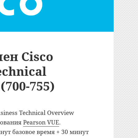
мен Cisco
echnical
(700-755)
siness Technical Overview
ирования
Pearson VUE
.
инут базовое время + 30 минут