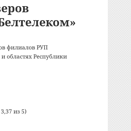
веров
Белтелеком»
ов филиалов РУП
 и областях Республики
 филиалов РУП «Белтелеком»
3,37 из 5)