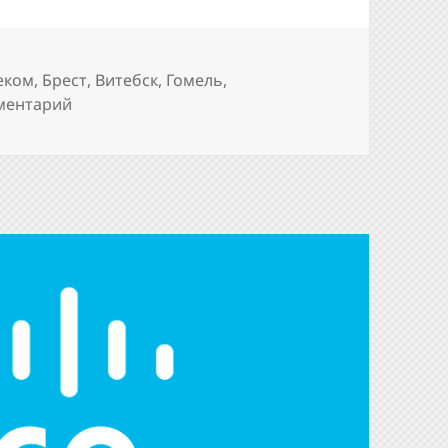
еком
,
Брест
,
Витебск
,
Гомель
,
к записи Список DNS-серверов филиалов РУП 
ментарий