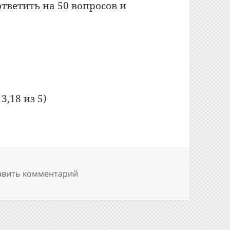
ответить на 50 вопросов и
sco Small Business Technical Overview (SBTO) (7
3,18 из 5)
к записи Cisco: сдал экзамен Cisco Sma
авить комментарий