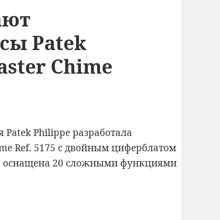
пластинок
ают
всего-
то
сы Patek
за
aster Chime
$110K+
Patek Philippe разработала
me Ref. 5175
с двойным циферблатом
я оснащена 20 сложными функциями