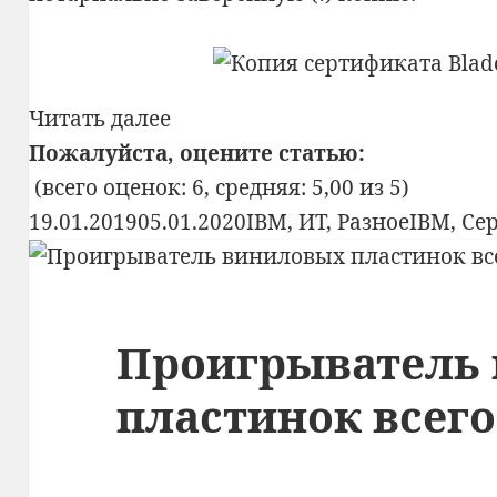
Казахстан,
Читать далее
внимание!
Пожалуйста, оцените статью:
Обнаружены
(всего оценок: 6, средняя: 5,00 из 5)
Опубликовано
мошенники!
Рубрики
Метки
19.01.2019
05.01.2020
IBM
,
ИТ
,
Разное
IBM
,
Се
Проигрыватель
пластинок всего