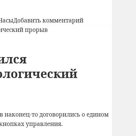
к
Часы
Добавить комментарий
записи
Как
изготавливают
ился
швейцарские
часы
ологический
Patek
Philippe
Grandmaster
Chime
Ref.
в наконец-то договорились о едином
5175
 кнопках управления.