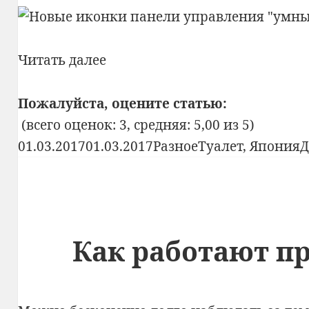
В
Читать далее
Японии
наметился
Пожалуйста, оцените статью:
очередной
(всего оценок: 3, средняя: 5,00 из 5)
технологический
Опубликовано
Рубрики
Метки
01.03.2017
01.03.2017
Разное
Туалет
,
Япония
Д
прорыв
Как работают п