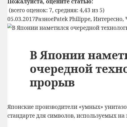
швейцарские
Пожалуйста, оцените статью:
часы
(всего оценок: 7, средняя: 4,43 из 5)
Patek
Опубликовано
Рубрики
Метки
05.03.2017
Разное
Patek Philippe
,
Интересно
,
Philippe
Grandmaster
Chime
В Японии намет
Ref.
5175
очередной техн
прорыв
Японские производители «умных» унитазо
стандарте для символов, используемых на