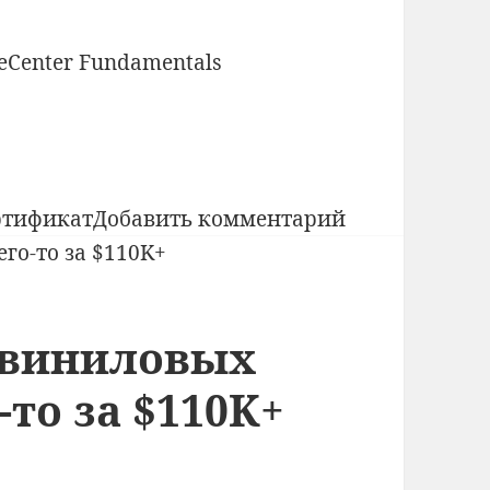
к
ртификат
Добавить комментарий
записи
Казахстан,
внимание!
 виниловых
Обнаружены
мошенники!
-то за $110K+