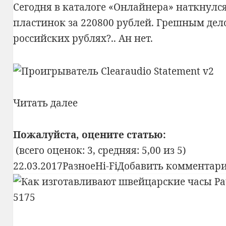
Сегодня в каталоге «
Онлайнера
» наткнулс
пластинок за 220800 рублей. Грешным дел
российских рублях?.. Ан нет.
Проигрыватель
Читать далее
виниловых
пластинок
Пожалуйста, оцените статью:
всего-
(всего оценок: 3, средняя: 5,00 из 5)
то
Опубликовано
Рубрики
Метки
22.03.2017
Разное
Hi-Fi
Добавить комментар
за
$110K+