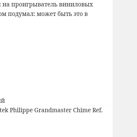
я на проигрыватель виниловых
ом подумал: может быть это в
к
ий
записи
Проигрыватель
виниловых