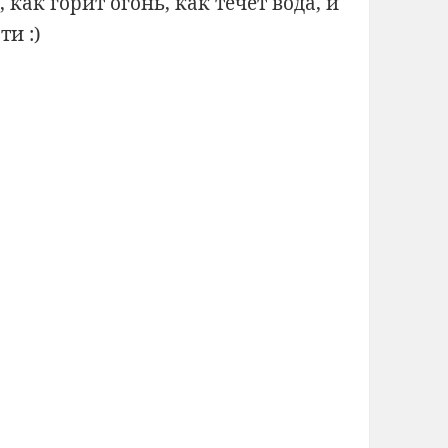
как горит огонь, как течёт вода, и
и :)