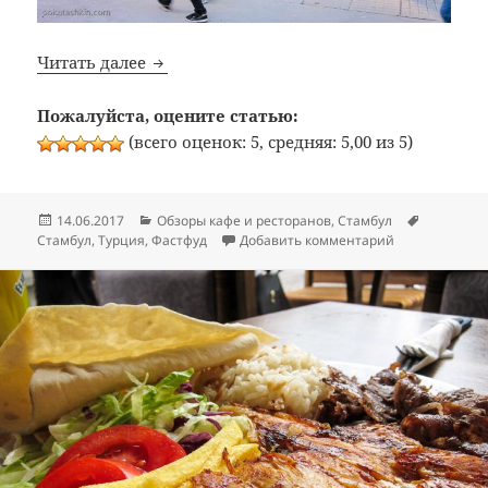
Bon Appetit: №334: Кафе быстрого обслуж
Читать далее
Пожалуйста, оцените статью:
(всего оценок: 5, средняя: 5,00 из 5)
Опубликовано
Рубрики
Метки
14.06.2017
Обзоры кафе и ресторанов
,
Стамбул
к записи Bon 
Стамбул
,
Турция
,
Фастфуд
Добавить комментарий