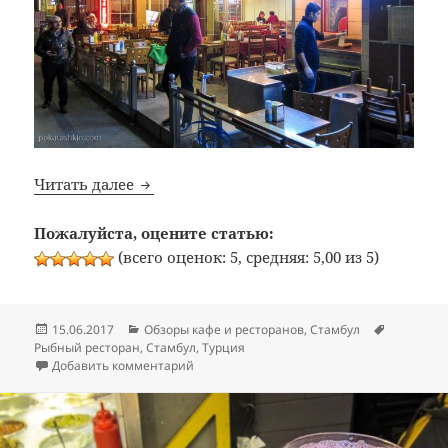
Bon Appetit: №335: Рыбный ресторан «Me
Читать далее
Пожалуйста, оцените статью:
(всего оценок: 5, средняя: 5,00 из 5)
Опубликовано
Рубрики
Метки
15.06.2017
Обзоры кафе и ресторанов
,
Стамбул
Рыбный ресторан
,
Стамбул
,
Турция
к записи Bon Appetit: №335: Рыбный рестор
Добавить комментарий