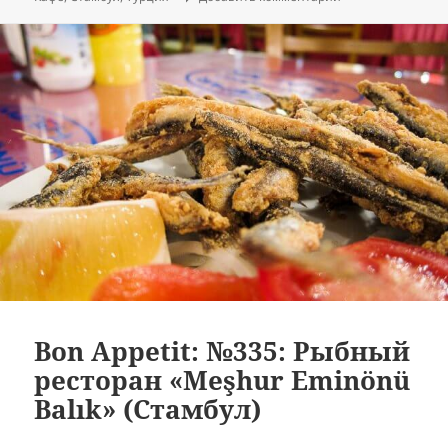
Bon Appetit: №335: Рыбный
ресторан «Meşhur Eminönü
Balık» (Стамбул)