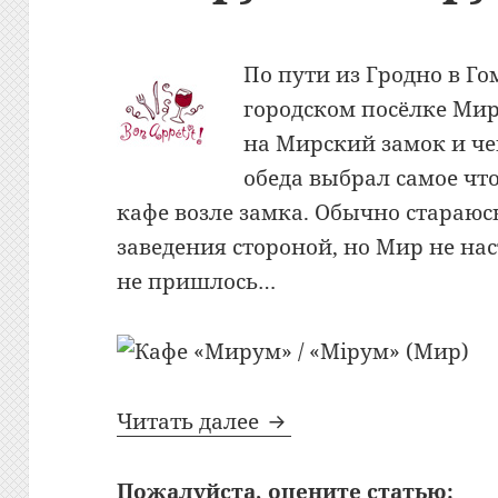
По пути из Гродно в Го
городском посёлке Мир
на Мирский замок и че
обеда выбрал самое что
кафе возле замка. Обычно стараюс
заведения стороной, но Мир не н
не пришлось…
Bon Appetit: №337: К
Читать далее
Пожалуйста, оцените статью: