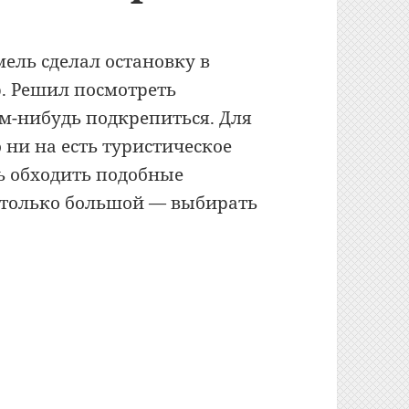
мель сделал остановку в
. Решил посмотреть
м-нибудь подкрепиться. Для
 ни на есть туристическое
ь обходить подобные
астолько большой — выбирать
афе «Мирум» / «Мiрум» (Мир)