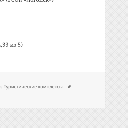
есторан «Гасцiнны Маёнтак» (ГСОК «Логойск»)
,33 из 5)
Метки
в
,
Туристические комплексы
си Bon Appetit: №248: Ресторан «Гасцiнны Маёнтак» (ГСОК