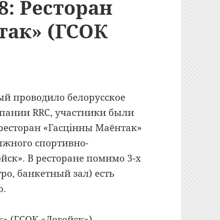
8: Ресторан
так» (ГСОК
рый проводило белорусское
мпании RRC, участники были
ресторан «Гасцiнны Маёнтак»
ыжного спортивно-
йск». В ресторане помимо 3-х
тро, банкетный зал) есть
о.