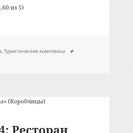
,60 из 5)
Метки
в
,
Туристические комплексы
писи Bon Appetit: №337: Кафе «Мирум» / «Мiрум» (Мир)
4: Ресторан