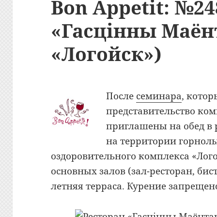
Bon Appetit: №24
«Гасцiнны Маён
«Логойск»)
После
семинара
, кото
представительство ко
приглашены на обед в 
на территории горнол
оздоровительного комплекса «Лого
основных залов (зал-ресторан, бис
летняя терраса. Курение запрещен