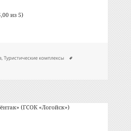
,00 из 5)
Метки
в
,
Туристические комплексы
аписи Bon Appetit: №294: Ресторан «Замок Зеваны» (Кор