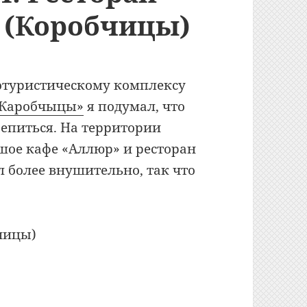
 (Коробчицы)
отуристическому комплексу
 «Каробчыцы»
я подумал, что
епиться. На территории
шое кафе «Аллюр» и ресторан
л более внушительно, так что
есторан «Замок Зеваны» (Коробчицы)