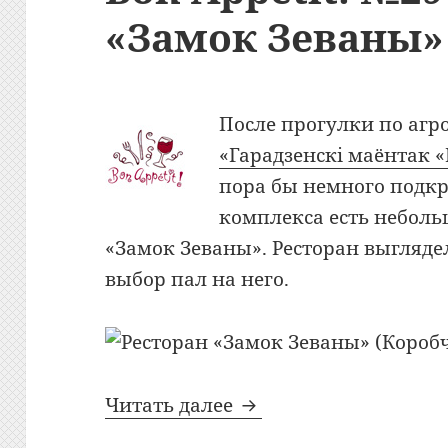
«Замок Зеваны»
После прогулки по агр
«Гарадзенскi маёнтак
пора бы немного подкр
комплекса есть неболь
«Замок Зеваны». Ресторан выгляде
выбор пал на него.
Bon Appetit: №294: Р
Читать далее