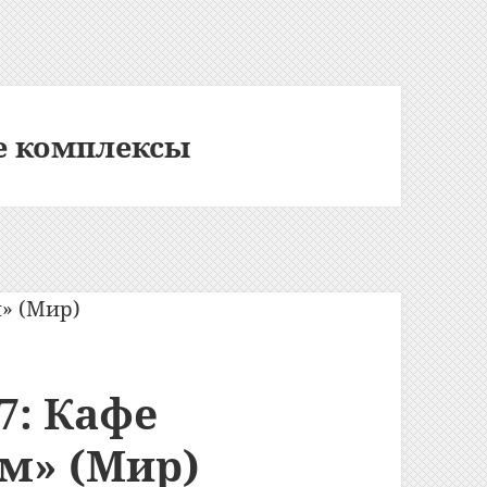
е комплексы
7: Кафе
ум» (Мир)