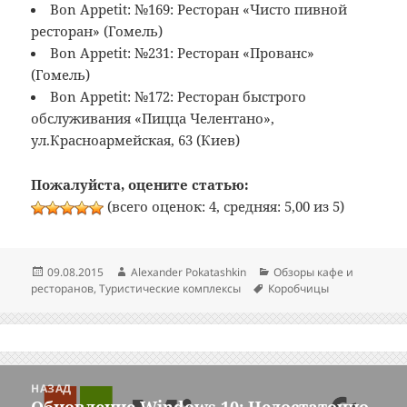
Bon Appetit: №169: Ресторан «Чисто пивной
ресторан» (Гомель)
Bon Appetit: №231: Ресторан «Прованс»
(Гомель)
Bon Appetit: №172: Ресторан быстрого
обслуживания «Пицца Челентано»,
ул.Красноармейская, 63 (Киев)
Пожалуйста, оцените статью:
(всего оценок: 4, средняя: 5,00 из 5)
Опубликовано
Автор
Рубрики
09.08.2015
Alexander Pokatashkin
Обзоры кафе и
Метки
ресторанов
,
Туристические комплексы
Коробчицы
Навигация
НАЗАД
по
Обновление Windows 10: Недостаточно
Предыдущая