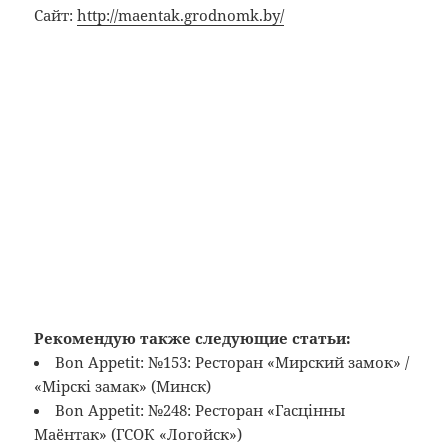
Сайт:
http://maentak.grodnomk.by/
Рекомендую также следующие статьи:
Bon Appetit: №153: Ресторан «Мирский замок» /
«Мiрскi замак» (Минск)
Bon Appetit: №248: Ресторан «Гасцiнны
Маёнтак» (ГСОК «Логойск»)