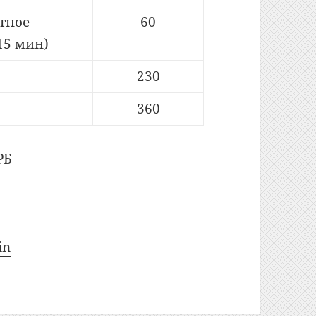
тное
60
15 мин)
230
360
РБ
in