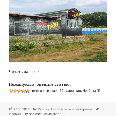
Bon Appetit: №255: Кафе «Cafe Taxi music
Читать далее
Пожалуйста, оцените статью:
(всего оценок: 11, средняя: 4,64 из 5)
Опубликовано
Рубрики
Метки
17.08.2014
Жлобин
,
Обзоры кафе и ресторанов
к записи Bon Appetit: №255: Кафе
Жлобин
Добавить комментарий