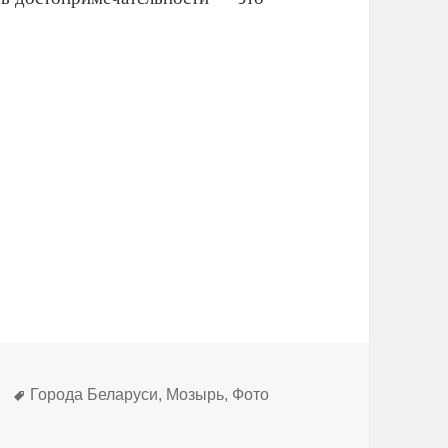
Метки
Города Беларуси
,
Мозырь
,
Фото
ивет!