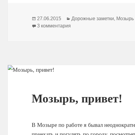
Опубликовано
Рубрики
27.06.2015
Дорожные заметки
,
Мозырь
к записи Мозырский замок
3 комментария
Мозырь, привет!
В Мозыре по работе я бывал неоднократно
приехать и погулять по городу, посмотр