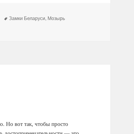
Метки
Замки Беларуси
,
Мозырь
. Но вот так, чтобы просто
еть достопримечательности — это