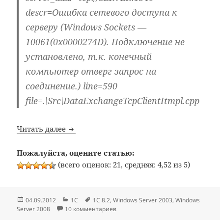
descr=Ошибка сетевого доступа к
серверу (Windows Sockets —
10061(0x0000274D). Подключение не
установлено, т.к. конечный
компьютер отверг запрос на
соединение.) line=590
file=.\Src\DataExchangeTcpClientItmpl.cpp
Ошибка соединения с сервером 1С:Предп
Читать далее
Пожалуйста, оцените статью:
(всего оценок: 21, средняя: 4,52 из 5)
Опубликовано
Рубрики
Метки
04.09.2012
1C
1С 8.2
,
Windows Server 2003
,
Windows
к записи Ошибка соединения с сер
Server 2008
10 комментариев