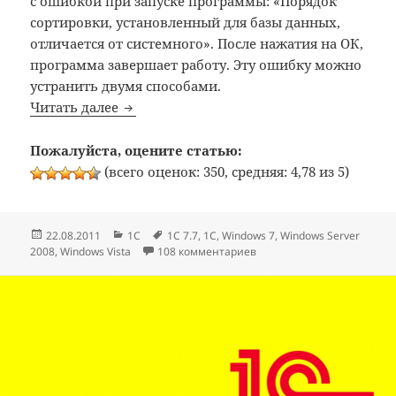
с ошибкой при запуске программы: «Порядок
сортировки, установленный для базы данных,
отличается от системного». После нажатия на ОК,
программа завершает работу. Эту ошибку можно
устранить двумя способами.
1С 7.7: Ошибка «Порядок сортировки, ус
Читать далее
Пожалуйста, оцените статью:
(всего оценок: 350, средняя: 4,78 из 5)
Опубликовано
Рубрики
Метки
22.08.2011
1C
1C 7.7
,
1С
,
Windows 7
,
Windows Server
к записи 1С 7.7: Ошибка 
2008
,
Windows Vista
108 комментариев