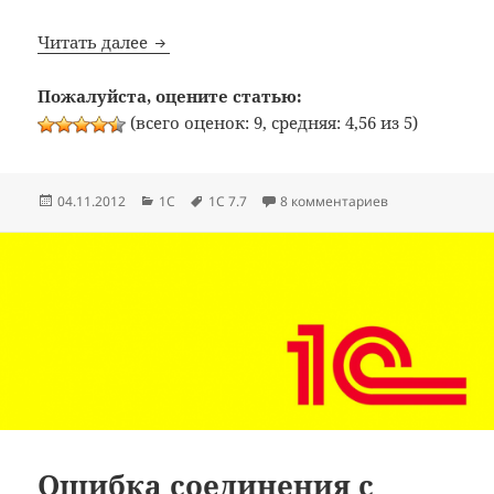
1C 7.7 SQL: Доступ к базе данных на се
Читать далее
Пожалуйста, оцените статью:
(всего оценок: 9, средняя: 4,56 из 5)
Опубликовано
Рубрики
Метки
к записи 1C 7.7
04.11.2012
1C
1C 7.7
8 комментариев
Ошибка соединения с