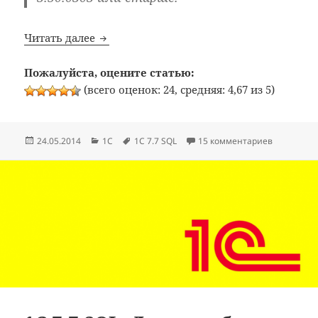
1C 7.7 SQL: Для доступа к базе данных т
Читать далее
Пожалуйста, оцените статью:
(всего оценок: 24, средняя: 4,67 из 5)
Опубликовано
Рубрики
Метки
к записи 1
24.05.2014
1C
1С 7.7 SQL
15 комментариев