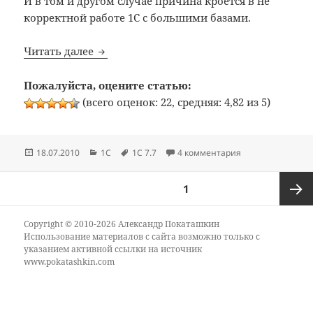
И в том и другом случае причина кроется в не
корректной работе 1С с большими базами.
1С:Предприятие 7.7: Ошибка при чтении
Читать далее
Пожалуйста, оцените статью:
(всего оценок: 22, средняя: 4,82 из 5)
Опубликовано
Рубрики
Метки
к записи 1С:Пред
18.07.2010
1C
1C 7.7
4 комментария
Пагинация
СТРАНИЦА
1
записей
Следу
Copyright © 2010-2026 Александр Покаташкин
Использование материалов с сайта возможно только с
указанием активной ссылки на источник
стран
www.pokatashkin.com