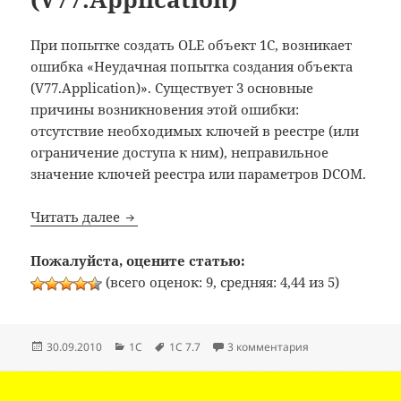
При попытке создать OLE объект 1С, возникает
ошибка «Неудачная попытка создания объекта
(V77.Application)». Существует 3 основные
причины возникновения этой ошибки:
отсутствие необходимых ключей в реестре (или
ограничение доступа к ним), неправильное
значение ключей реестра или параметров DCOM.
1C: Неудачная попытка создания объекта 
Читать далее
Пожалуйста, оцените статью:
(всего оценок: 9, средняя: 4,44 из 5)
Опубликовано
Рубрики
Метки
к записи 1C: Неу
30.09.2010
1C
1C 7.7
3 комментария