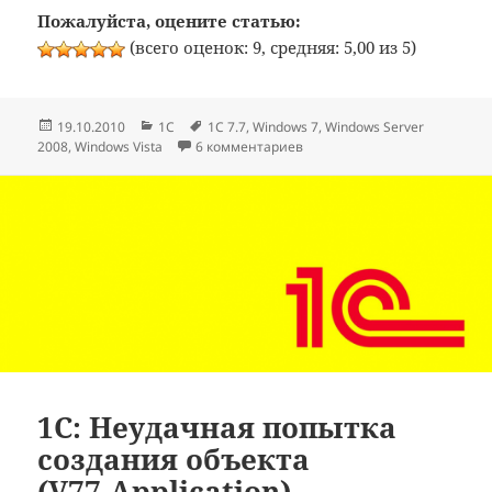
Пожалуйста, оцените статью:
(всего оценок: 9, средняя: 5,00 из 5)
Опубликовано
Рубрики
Метки
19.10.2010
1C
1C 7.7
,
Windows 7
,
Windows Server
к записи 1C 7.7: Установка о
2008
,
Windows Vista
6 комментариев
1C: Неудачная попытка
создания объекта
(V77.Application)