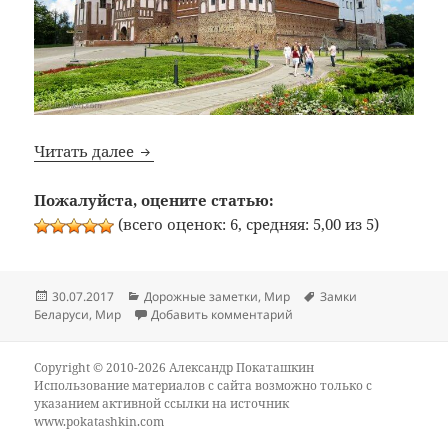
Мирский замок
Читать далее
Пожалуйста, оцените статью:
(всего оценок: 6, средняя: 5,00 из 5)
Опубликовано
Рубрики
Метки
30.07.2017
Дорожные заметки
,
Мир
Замки
к записи Мирский замок
Беларуси
,
Мир
Добавить комментарий
Copyright © 2010-2026 Александр Покаташкин
Использование материалов с сайта возможно только с
указанием активной ссылки на источник
www.pokatashkin.com