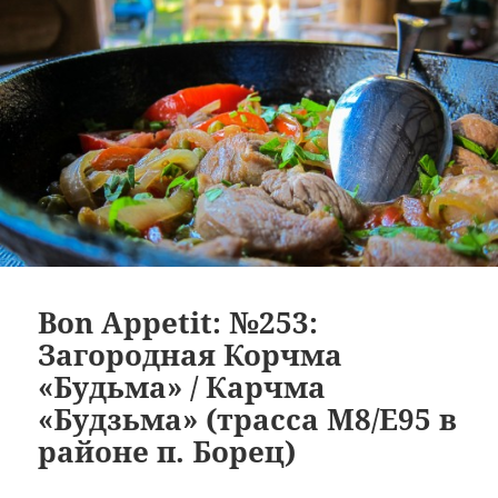
Bon Appetit: №253:
Загородная Корчма
«Будьма» / Карчма
«Будзьма» (трасса M8/E95 в
районе п. Борец)