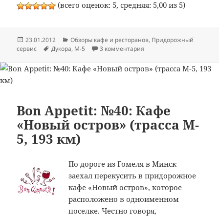
(всего оценок: 5, средняя: 5,00 из 5)
Опубликовано
Рубрики
23.01.2012
Обзоры кафе и ресторанов
,
Придорожный
Метки
к записи Bon Appetit: №86
сервис
Дукора
,
М-5
3 комментария
Bon Appetit: №40: Кафе
«Новый остров» (трасса M-
5, 193 км)
По дороге из Гомеля в Минск
заехал перекусить в придорожное
кафе «Новый остров», которое
расположено в одноименном
поселке. Честно говоря,