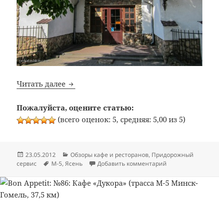
Bon Appetit: №114: Кафе-бар «Шато» (тра
Читать далее
Пожалуйста, оцените статью:
(всего оценок: 5, средняя: 5,00 из 5)
Опубликовано
Рубрики
23.05.2012
Обзоры кафе и ресторанов
,
Придорожный
Метки
к записи Bon Appe
сервис
М-5
,
Ясень
Добавить комментарий