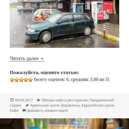
Bon Appetit: №332: Кафе «Очаг» (трасса M
Читать далее
Пожалуйста, оцените статью:
(всего оценок: 6, средняя: 5,00 из 5)
Опубликовано
Рубрики
09.04.2017
Обзоры кафе и ресторанов
,
Придорожный
Метки
сервис
Армянская кухня
,
Боровляны
,
Европейская кухня
,
к записи Bon Appetit: №332: Кафе «О
Кафе
Добавить комментарий