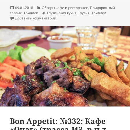
Опубликовано
Рубрики
09.01.2018
Обзоры кафе и ресторанов
,
Придорожный
Метки
сервис
,
Тбилиси
Грузинская кухня
,
Грузия
,
Тбилиси
к записи Bon Appetit: №353: Придорожное 
Добавить комментарий
Bon Appetit: №332: Кафе
«Очаг» (трасса M3, р-н д.