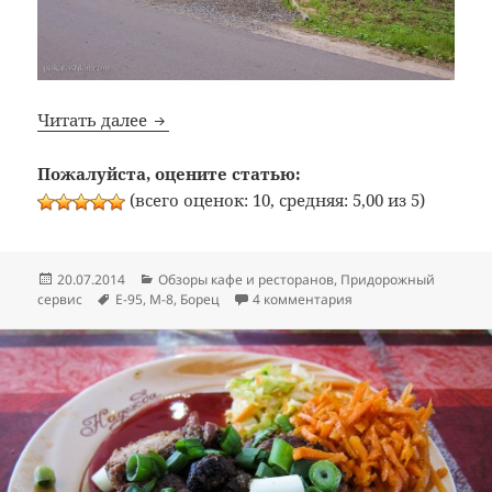
Bon Appetit: №253: Загородная Корчма «Б
Читать далее
Пожалуйста, оцените статью:
(всего оценок: 10, средняя: 5,00 из 5)
Опубликовано
Рубрики
20.07.2014
Обзоры кафе и ресторанов
,
Придорожный
Метки
к записи Bon Appetit
сервис
E-95
,
M-8
,
Борец
4 комментария