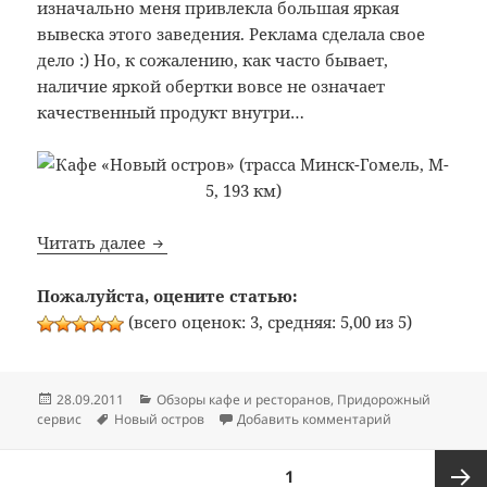
изначально меня привлекла большая яркая
вывеска этого заведения. Реклама сделала свое
дело :) Но, к сожалению, как часто бывает,
наличие яркой обертки вовсе не означает
качественный продукт внутри…
Bon Appetit: №40: Кафе «Новый остров» (т
Читать далее
Пожалуйста, оцените статью:
(всего оценок: 3, средняя: 5,00 из 5)
Опубликовано
Рубрики
28.09.2011
Обзоры кафе и ресторанов
,
Придорожный
Метки
к записи Bon A
сервис
Новый остров
Добавить комментарий
Пагинация
СТРАНИЦА
1