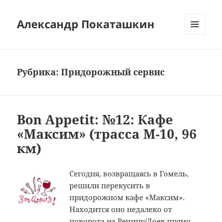
Александр Покаташкин
МЕНЮ
И
ВИДЖЕТЫ
Рубрика:
Придорожный сервис
Bon Appetit: №12: Кафе
«Максим» (трасса M-10, 96
км)
Сегодня, возвращаясь в Гомель,
решили перекусить в
придорожном кафе «Максим».
Находится оно недалеко от
поворота на Речицу/Лоев прямо