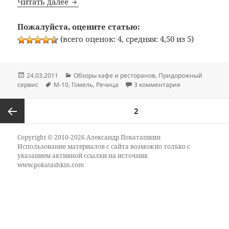
Bon Appetit: №12: Кафе «Максим» (трасса 
Читать далее
Пожалуйста, оцените статью:
(всего оценок: 4, средняя: 4,50 из 5)
Опубликовано
Рубрики
24.03.2011
Обзоры кафе и ресторанов
,
Придорожный
Метки
к записи Bon Ap
сервис
M-10
,
Гомель
,
Речица
3 комментария
Пагинация
СТРАНИЦА
2
записей
Предыдущая
Copyright © 2010-2026 Александр Покаташкин
Использование материалов с сайта возможно только с
указанием активной ссылки на источник
страница
www.pokatashkin.com