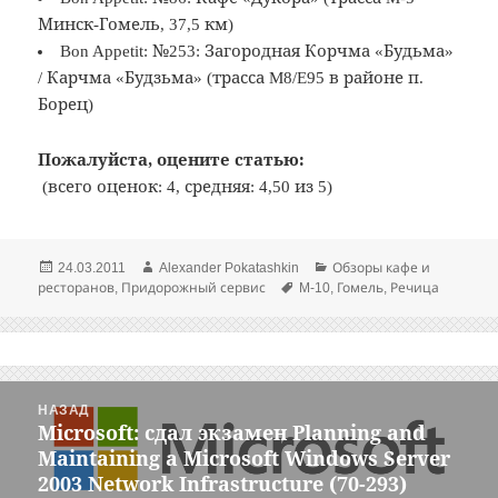
Минск-Гомель, 37,5 км)
Bon Appetit: №253: Загородная Корчма «Будьма»
/ Карчма «Будзьма» (трасса M8/E95 в районе п.
Борец)
Пожалуйста, оцените статью:
(всего оценок: 4, средняя: 4,50 из 5)
Опубликовано
Автор
Рубрики
24.03.2011
Alexander Pokatashkin
Обзоры кафе и
Метки
ресторанов
,
Придорожный сервис
M-10
,
Гомель
,
Речица
Навигация
НАЗАД
по
Microsoft: сдал экзамен Planning and
Предыдущая
записям
Maintaining a Microsoft Windows Server
запись:
2003 Network Infrastructure (70-293)