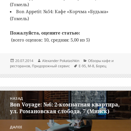
(Гомель)
Bon Appetit: №54: Кафе «Корчма «Будьма»
(Гомель)
Пожалуйста, оцените статью:
(всего оценок: 10, средняя: 5,00 из 5)
Опубликовано
Автор
Рубрики
20.07.2014
Alexander Pokatashkin
Обзоры кафе и
Метки
ресторанов
,
Придорожный сервис
E-95
,
M-8
,
Борец
Навигация
НАЗАД
по
Bon Voyage: №6: 2-комнатная квартира,
Предыдущая
записям
ул. Романовская слобода, 7 (Минск)
запись:
ДАЛЕЕ