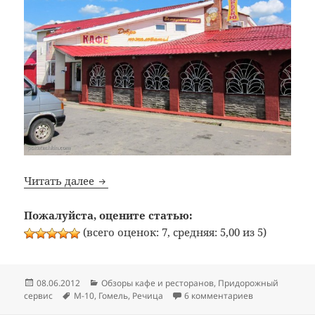
Bon Appetit: №127: Кафе «Надежда» (трасс
Читать далее
Пожалуйста, оцените статью:
(всего оценок: 7, средняя: 5,00 из 5)
Опубликовано
Рубрики
08.06.2012
Обзоры кафе и ресторанов
,
Придорожный
Метки
к записи Bon A
сервис
M-10
,
Гомель
,
Речица
6 комментариев