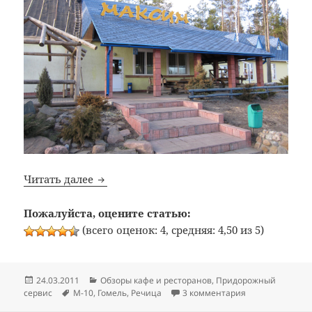
Bon Appetit: №12: Кафе «Максим» (трасса 
Читать далее
Пожалуйста, оцените статью:
(всего оценок: 4, средняя: 4,50 из 5)
Опубликовано
Рубрики
24.03.2011
Обзоры кафе и ресторанов
,
Придорожный
Метки
к записи Bon Ap
сервис
M-10
,
Гомель
,
Речица
3 комментария