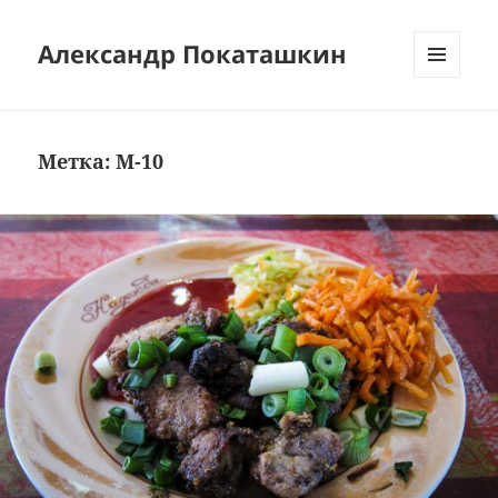
Александр Покаташкин
МЕНЮ
И
ВИДЖЕТЫ
Метка:
M-10