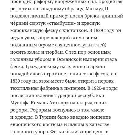
проводил реформу вооружённых сил. Продвигая
реформы по западному образцу, Махмуд II
подавал личный пример: носил брюки, длинный
чёрный сюртук «стамбулин» и красную
марокканскую феску с кисточкой. В 1829 году он
издал указ, запрещающий всем своим
подданным (кроме священнослужителей)
носить халат и тюрбан. С тех пор основным
головным убором в Османской империи стала
феска. Гражданскому населению и армии
понадобилось огромное количество фесок, и в
1839 году на этом месте была открыта первая
текстильная фабрика в империи. В 1920-е годы
после становления Турецкой республики
Мустафа Кемаль Ататюрк начал ряд своих
реформ. Реформы коснулись в том числе
и одежды. В Турции было введено ношение
европейского костюма и шляпы в качестве
головного убора. Фески были запрещены в