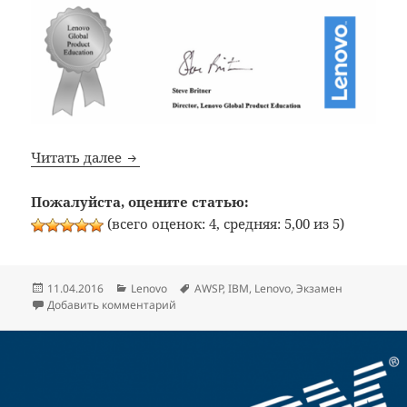
Lenovo: Получил авторизацию Servicing 
Читать далее
Пожалуйста, оцените статью:
(всего оценок: 4, средняя: 5,00 из 5)
Опубликовано
Рубрики
Метки
11.04.2016
Lenovo
AWSP
,
IBM
,
Lenovo
,
Экзамен
к записи Lenovo: Получил авторизацию Serv
Добавить комментарий