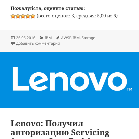
Пожалуйста, оцените статью:
(всего оценок: 3, средняя: 5,00 из 5)
Опубликовано
Рубрики
Метки
26.05.2016
IBM
AWSP
,
IBM
,
Storage
к записи IBM: Получил авторизацию Servici
Добавить комментарий
Lenovo: Получил
авторизацию Servicing