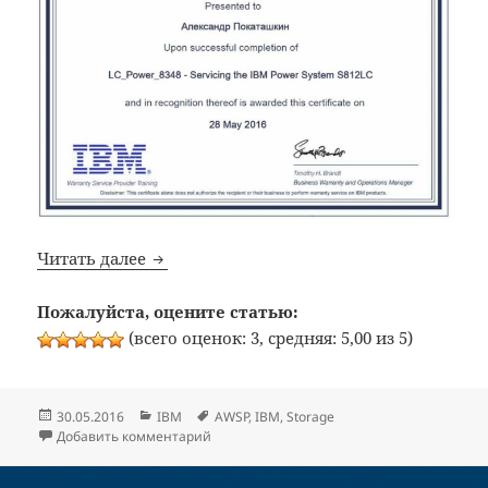
IBM: Получил авторизацию Servicing the 
Читать далее
Пожалуйста, оцените статью:
(всего оценок: 3, средняя: 5,00 из 5)
Опубликовано
Рубрики
Метки
30.05.2016
IBM
AWSP
,
IBM
,
Storage
к записи IBM: Получил авторизацию Servic
Добавить комментарий