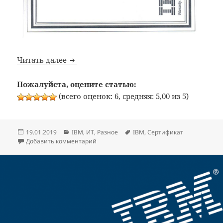
Казахстан, внимание! Обнаружены мош
Читать далее
Пожалуйста, оцените статью:
(всего оценок: 6, средняя: 5,00 из 5)
Опубликовано
Рубрики
Метки
19.01.2019
IBM
,
ИТ
,
Разное
IBM
,
Сертификат
к записи Казахстан, внимание! Обнаруж
Добавить комментарий