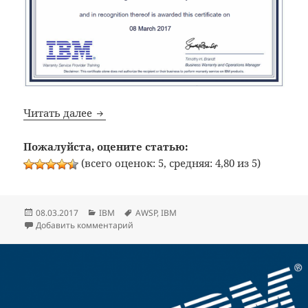
IBM: Получил авторизацию Servicing th
Читать далее
Пожалуйста, оцените статью:
(всего оценок: 5, средняя: 4,80 из 5)
Опубликовано
Рубрики
Метки
08.03.2017
IBM
AWSP
,
IBM
к записи IBM: Получил авторизацию Servi
Добавить комментарий