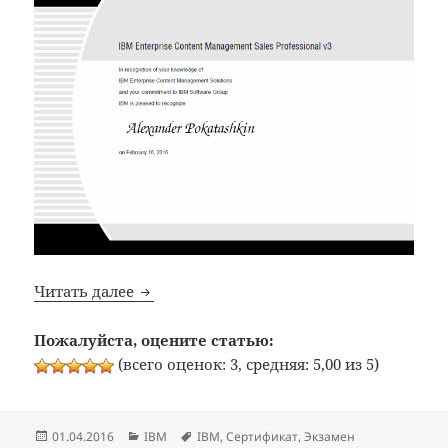
IBM: получил статус IBM Enterprise Conte
Читать далее
Пожалуйста, оцените статью:
(всего оценок: 3, средняя: 5,00 из 5)
Опубликовано
Рубрики
Метки
01.04.2016
IBM
IBM
,
Сертификат
,
Экзамен