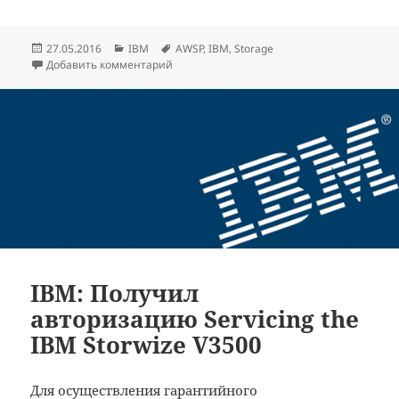
Опубликовано
Рубрики
Метки
27.05.2016
IBM
AWSP
,
IBM
,
Storage
к записи IBM: Получил авторизацию Servici
Добавить комментарий
IBM: Получил
авторизацию Servicing the
IBM Storwize V3500
Для осуществления гарантийного