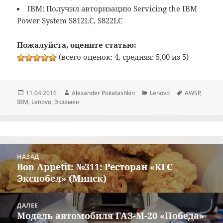
IBM: Получил авторизацию Servicing the IBM
Power System S812LC, S822LC
Пожалуйста, оцените статью:
(всего оценок: 4, средняя: 5,00 из 5)
Опубликовано
Автор
Рубрики
Метки
11.04.2016
Alexander Pokatashkin
Lenovo
AWSP
,
IBM
,
Lenovo
,
Экзамен
Навигация
НАЗАД
по
Bon Appetit: №311: Ресторан «KFC
Предыдущая
записям
Экспобел» (Минск)
запись:
ДАЛЕЕ
Модель автомобиля ГАЗ-М-20 «Победа»
Следующая