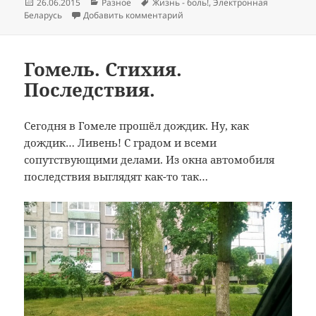
Опубликовано
Рубрики
Метки
26.06.2015
Разное
Жизнь - боль!
,
Электронная
к записи «Лицо» Минторга
Беларусь
Добавить комментарий
Гомель. Стихия.
Последствия.
Сегодня в Гомеле прошёл дождик. Ну, как
дождик… Ливень! С градом и всеми
сопутствующими делами. Из окна автомобиля
последствия выглядят как-то так…