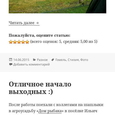
Гомель. Стихия. Последствия.
Читать далее
Пожалуйста, оцените статью:
(всего оценок: 5, средняя: 5,00 из 5)
Опубликовано
Рубрики
Метки
14.06.2015
Разное
Гомель
,
Стихия
,
Фото
к записи Гомель. Стихия. Последствия.
Добавить комментарий
Отличное начало
выходных :)
После работы поехали с коллегами на шашлыки
в агроусадьбу «
Дом рыбака
» в посёлке Ильич