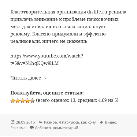
Благотворительная организация
dislife.ru
решила
привлечь внимание к проблеме парковочных
мест для инвалидов и сняла социальную
рекламу. Классно придумали и эффектно
реализовали, ничего не скажешь.
https://www.youtube.com/watch?
t=5&v=N1hqKQw9lLM
Больше, чем знак
Читать далее
Пожалуйста, оцените статью:
(всего оценок: 13, средняя: 4,69 из 5)
Опубликовано
Рубрики
Метки
28.09.2015
Разное
,
Я паркуюсь, как хочу
Видео
,
к записи Больше, чем знак
Реклама
Добавить комментарий