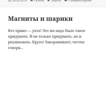
Опубликовано
Рубрики
Метки
к записи 
28.05.2016
Разное
Задача
7 комментариев
Магниты и шарики
Вот прямо — уххх! Это же надо было такое
придумать. И не только придумать, но и
реализовать. Круто! Завораживает, честно
говоря…