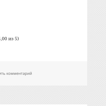
овых пластинок всего-то за $110K+
,00 из 5)
к записи Проигрыватель виниловых пла
ить комментарий