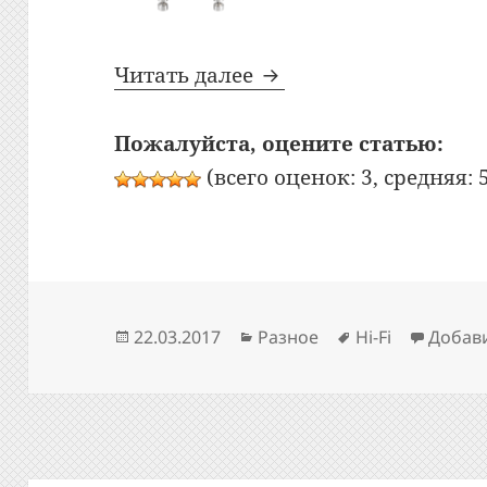
Проигрыватель винил
Читать далее
Пожалуйста, оцените статью:
(всего оценок: 3, средняя: 5
Опубликовано
Рубрики
Метки
22.03.2017
Разное
Hi-Fi
Добав