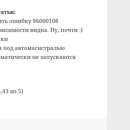
атьи:
вить ошибку 86000108
исимости видна. Ну, почти :)
ики
я под автомагистралью
оматически не запускаются
,43 из 5)