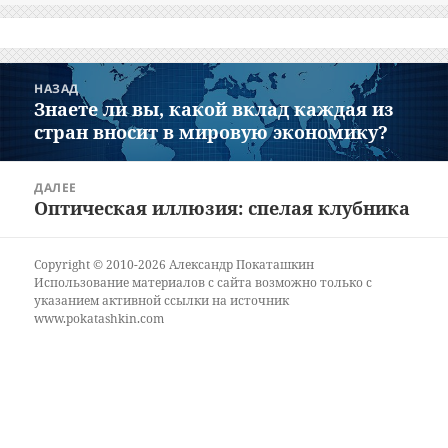
Навигация
НАЗАД
по
Знаете ли вы, какой вклад каждая из
Предыдущая
записям
стран вносит в мировую экономику?
запись:
ДАЛЕЕ
Оптическая иллюзия: спелая клубника
Следующая
запись:
Copyright © 2010-2026 Александр Покаташкин
Использование материалов с сайта возможно только с
указанием активной ссылки на источник
www.pokatashkin.com