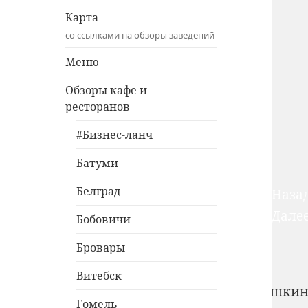
Карта
со ссылками на обзоры заведений
Меню
Обзоры кафе и
ресторанов
#Бизнес-ланч
Батуми
Белград
Наза
На
Дале
Бобовичи
по
Бровары
за
Витебск
Copyright © 2010-2026 Александр Покаташки
Гомель