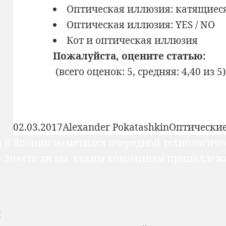
Оптическая иллюзия: катящиес
Оптическая иллюзия: YES / NO
Кот и оптическая иллюзия
Пожалуйста, оцените статью:
(всего оценок: 5, средняя: 4,40 из 5
Опубликовано
Автор
Рубрики
02.03.2017
Alexander Pokatashkin
Оптически
Предыдущая
д
В Японии наметился очередной технологич
вигация
Следующая
запись:
е
Знаете ли вы, каким компаниям принадлеж
запись:
писям
н