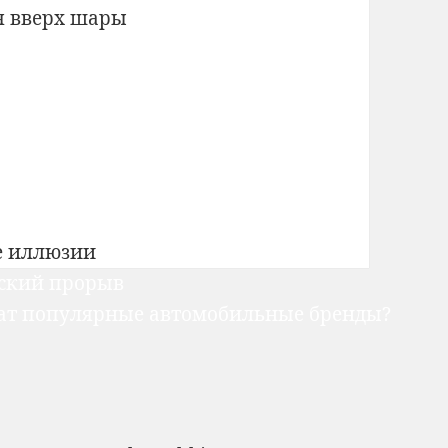
я вверх шары
)
е иллюзии
еский прорыв
ат популярные автомобильные бренды?