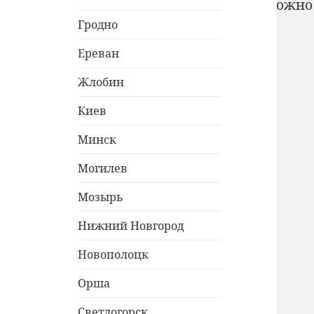
Использование материалов с сайта возможно
Гродно
Ереван
Жлобин
Киев
Минск
Могилев
Мозырь
Нижний Новгород
Новополоцк
Орша
Светлогорск