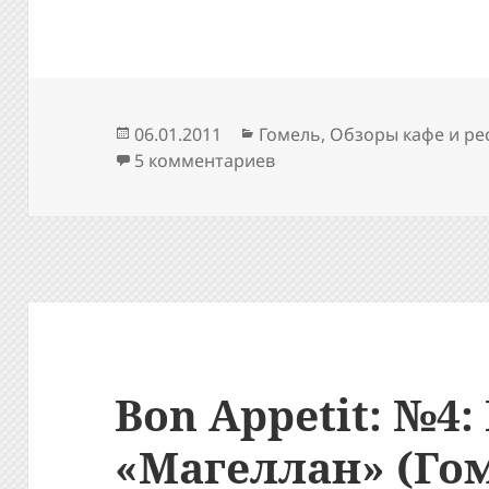
Опубликовано
Рубрики
06.01.2011
Гомель
,
Обзоры кафе и ре
к записи Bon Appetit: №5
5 комментариев
Bon Appetit: №4:
«Магеллан» (Го