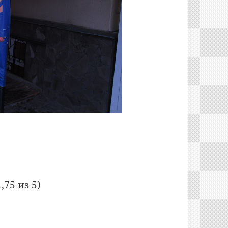
е «Магеллан» (Гомель)
,75 из 5)