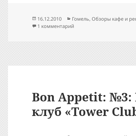
Опубликовано
Рубрики
16.12.2010
Гомель
,
Обзоры кафе и ре
к записи Bon Appetit: №4:
1 комментарий
Bon Appetit: №3:
клуб «Tower Clu