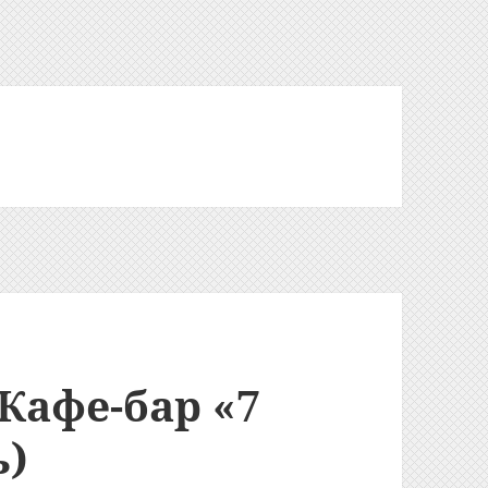
 Кафе-бар «7
ь)