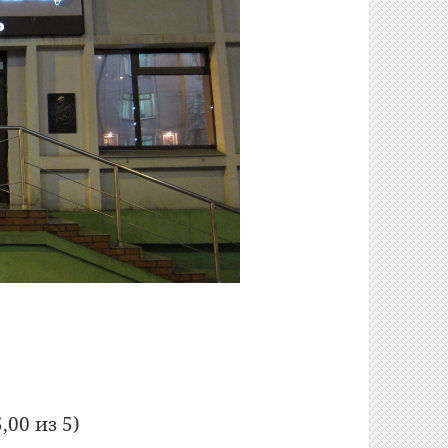
-бар «7 пятниц» (Гомель)
,00 из 5)