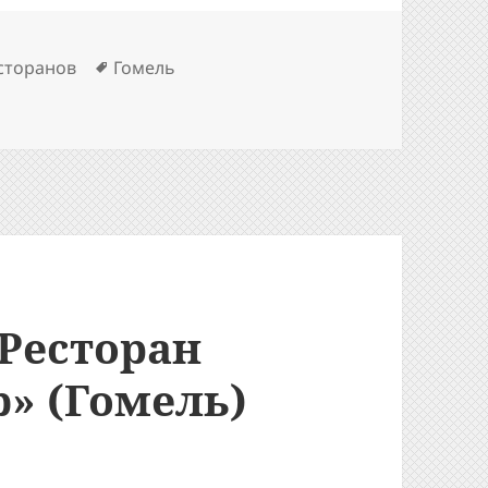
Метки
сторанов
Гомель
 Кафе «Магеллан» (Гомель)
 Ресторан
b» (Гомель)