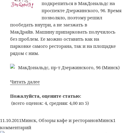
подкрепиться в МакДональдс на
проспекте Дзержинского, 96. Время
позволяло, поэтому решил
пообедать внутри, а не заезжать в
МакДрайв. Машину припарковать получилось
без проблем. Ее можно оставить как на
парковке самого ресторана, так и на площадке
рядом с ним.
Bon
Читать далее
Appetit:
№45:
Пожалуйста, оцените статью:
МакДональдс,
(всего оценок: 4, средняя: 4,00 из 5)
пр-
т
Опубликовано
Рубрики
Метки
11.10.2011
Минск
,
Обзоры кафе и ресторанов
Минск
1
Дзержинского,
к
комментарий
96