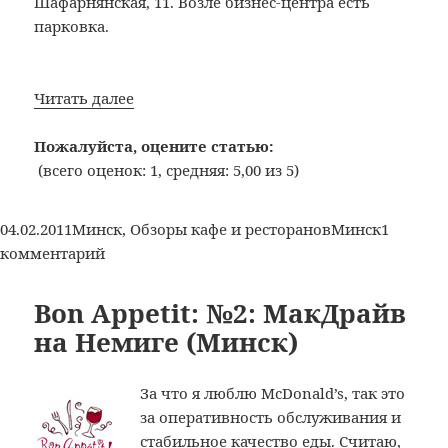
Шафарнянская, 11. Возле бизнес-центра есть
парковка.
Bon
Читать далее
Appetit:
№10:
Пожалуйста, оцените статью:
Кафе-
(всего оценок: 1, средняя: 5,00 из 5)
бар
«Doors»
Опубликовано
Рубрики
Метки
04.02.2011
Минск
,
Обзоры кафе и ресторанов
Минск
1
(Минск)
к
комментарий
записи
Bon
Bon Appetit: №2: МакДрайв
Appetit:
на Немиге (Минск)
№10:
Кафе-
За что я люблю McDonald’s, так это
бар
за оперативность обслуживания и
«Doors»
стабильное качество еды. Считаю,
(Минск)