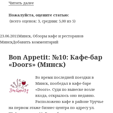
Bon
Читать далее
Appetit:
№16:
Пожалуйста, оцените статью:
Ресторан
(всего оценок: 3, средняя: 5,00 из 5)
в
отеле
Опубликовано
Рубрики
Метки
23.06.2011
Минск
,
Обзоры кафе и ресторанов
«Европа»
к
Минск
Добавить комментарий
(Минск)
записи
Bon
Bon Appetit: №10: Кафе-бар
Appetit:
«Doors» (Минск)
№16:
Ресторан
Во время последней поездки в
в
Минск, пообедал в кафе-баре
отеле
«Doors». Судя по вывеске возле
«Европа»
входа, открылось оно недавно.
(Минск)
Расположено кафе в районе Уручье
на первом этаже бизнес-центра по адресу ул.