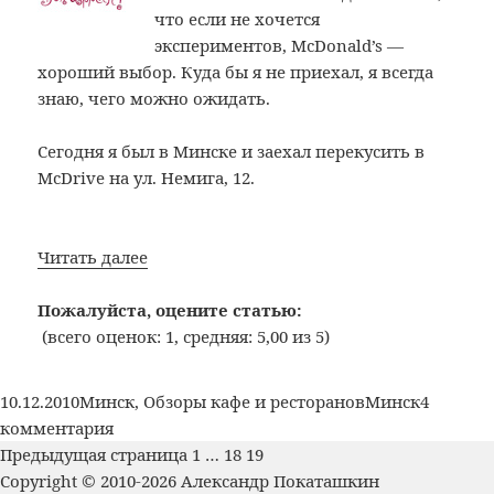
что если не хочется
экспериментов, McDonald’s —
хороший выбор. Куда бы я не приехал, я всегда
знаю, чего можно ожидать.
Сегодня я был в Минске и заехал перекусить в
McDrive на ул. Немига, 12.
Bon
Читать далее
Appetit:
№2:
Пожалуйста, оцените статью:
МакДрайв
(всего оценок: 1, средняя: 5,00 из 5)
на
Немиге
Опубликовано
Рубрики
Метки
10.12.2010
Минск
,
Обзоры кафе и ресторанов
Минск
4
(Минск)
к
комментария
Пагинация
записи
Страница
Страница
Страница
Предыдущая страница
1
…
18
19
записей
Bon
Copyright © 2010-2026 Александр Покаташкин