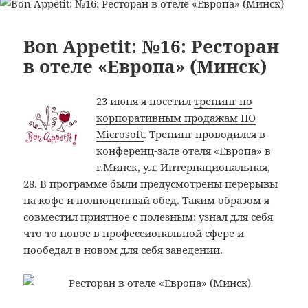
записи
(Минск)
Bon
Appetit:
Bon Appetit: №16: Ресторан
№45:
в отеле «Европа» (Минск)
МакДональдс,
пр-
23 июня я посетил
тренинг по
т
корпоративным продажам ПО
Дзержинского,
Microsoft
. Тренинг проводился в
96
конференц-зале отеля «Европа» в
(Минск)
г.Минск, ул. Интернациональная,
28. В программе были предусмотрены перерывы
на кофе и полноценный обед. Таким образом я
совместил приятное с полезным: узнал для себя
что-то новое в профессиональной сфере и
пообедал в новом для себя заведении.