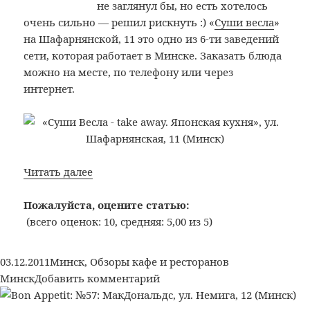
не заглянул бы, но есть хотелось
очень сильно — решил рискнуть :) «
Суши весла
»
на Шафарнянской, 11 это одно из 6-ти заведений
сети, которая работает в Минске. Заказать блюда
можно на месте, по телефону или через
интернет.
Bon
Читать далее
Appetit:
№62:
Пожалуйста, оцените статью:
Еда
(всего оценок: 10, средняя: 5,00 из 5)
на
вынос
Опубликовано
Рубрики
Метки
03.12.2011
Минск
,
Обзоры кафе и ресторанов
«Суши
к
Минск
Добавить комментарий
Весла
записи
—