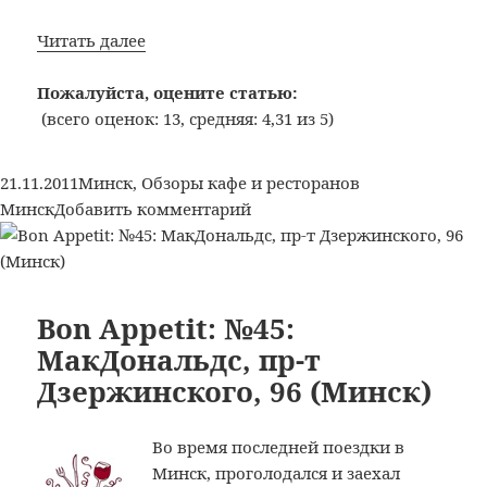
Bon
Читать далее
Appetit:
№57:
Пожалуйста, оцените статью:
МакДональдс,
(всего оценок: 13, средняя: 4,31 из 5)
ул.
Немига,
Опубликовано
Рубрики
Метки
21.11.2011
Минск
,
Обзоры кафе и ресторанов
12
к
Минск
Добавить комментарий
(Минск)
записи
Bon
Appetit:
№57:
Bon Appetit: №45:
МакДональдс,
МакДональдс, пр-т
ул.
Дзержинского, 96 (Минск)
Немига,
12
(Минск)
Во время последней поездки в
Минск, проголодался и заехал