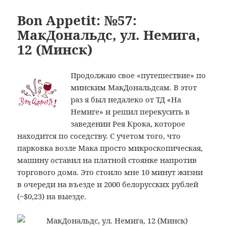
Bon
take
Appetit:
Bon Appetit: №57:
away.
№62:
МакДональдс, ул. Немига,
Японская
Еда
кухня»,
12 (Минск)
на
ул.
вынос
Шафарнянская,
«Суши
Продолжаю свое «путешествие» по
11
Весла
минским МакДональдсам. В этот
(Минск)
—
раз я был недалеко от ТД «На
take
Немиге» и решил перекусить в
away.
заведении Рея Крока, которое
Японская
находится по соседству. С учетом того, что
кухня»,
парковка возле Мака просто микроскопическая,
ул.
машину оставил на платной стоянке напротив
Шафарнянская,
торгового дома. Это стоило мне 10 минут жизни
11
в очереди на въезде и 2000 белорусских рублей
(Минск)
(~$0,23) на выезде.