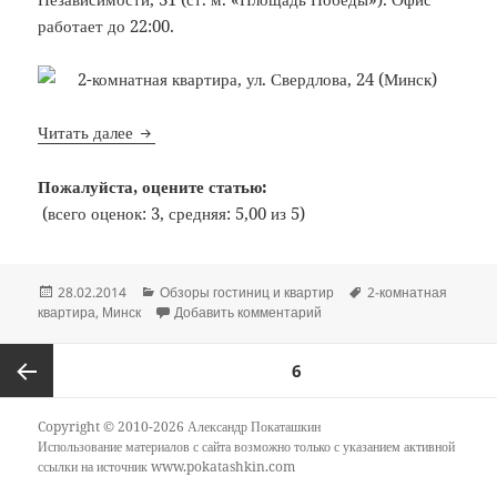
работает до 22:00.
Bon Voyage: №1: 2-комнатная квартира, ул. Све
Читать далее
Пожалуйста, оцените статью:
(всего оценок: 3, средняя: 5,00 из 5)
Опубликовано
Рубрики
Метки
28.02.2014
Обзоры гостиниц и квартир
2-комнатная
к записи Bon Voyage: №1: 2
квартира
,
Минск
Добавить комментарий
Пагинация
СТРАНИЦА
6
записей
Предыдущая
Copyright © 2010-2026 Александр Покаташкин
Использование материалов с сайта возможно только с указанием активной
ссылки на источник
www.pokatashkin.com
страница