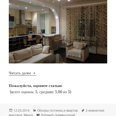
Bon Voyage: №2: 2-комнатная квартира, ул. Све
Читать далее
Пожалуйста, оцените статью:
(всего оценок: 5, средняя: 5,00 из 5)
Опубликовано
Рубрики
Метки
12.03.2014
Обзоры гостиниц и квартир
2-комнатная
к записи Bon Voyage: №2: 2
квартира
,
Минск
Добавить комментарий