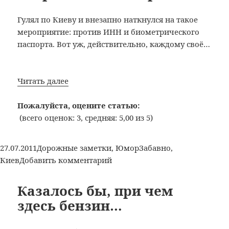
баранку
Гулял по Киеву и внезапно наткнулся на такое
держись,
мероприятие: против ИНН и биометрического
шофер!
паспорта. Вот уж, действительно, каждому своё…
Собрать
Читать далее
бы
их
Пожалуйста, оцените статью:
энергию…
(всего оценок: 3, средняя: 5,00 из 5)
Опубликовано
Рубрики
Метки
27.07.2011
Дорожные заметки
,
Юмор
Забавно
,
к
Киев
Добавить комментарий
записи
Собрать
Казалось бы, при чем
бы
здесь бензин…
их
энергию…