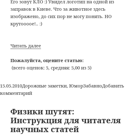
Его зовут КЛО :) Увидел логотип на одной из
заправок в Киеве. Что за животное здесь
изображено, до сих пор не могу понять. НО
крутоооое!.. :)
Казалось
Читать далее
бы,
при
Пожалуйста, оцените статью:
чем
(всего оценок: 5, средняя: 5,00 из 5)
здесь
бензин…
Опубликовано
Рубрики
Метки
15.05.2010
Дорожные заметки
,
Юмор
Забавно
Добавить
к
комментарий
записи
Казалось
Физики шутят:
бы,
Инструкция для читателя
при
научных статей
чем
здесь