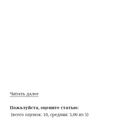
Путин
Читать далее
и
мужик
Пожалуйста, оцените статью:
(Они
(всего оценок: 10, средняя: 5,00 из 5)
пахали)