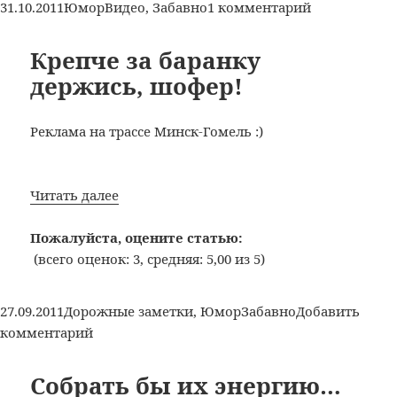
Опубликовано
Рубрики
Метки
к
31.10.2011
Юмор
Видео
,
Забавно
1 комментарий
записи
Путин
Крепче за баранку
и
держись, шофер!
мужик
(Они
Реклама на трассе Минск-Гомель :)
пахали)
Крепче
Читать далее
за
баранку
Пожалуйста, оцените статью:
держись,
(всего оценок: 3, средняя: 5,00 из 5)
шофер!
Опубликовано
Рубрики
Метки
27.09.2011
Дорожные заметки
,
Юмор
Забавно
Добавить
к
комментарий
записи
Крепче
Собрать бы их энергию…
за