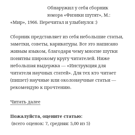
бензин…
Обнаружил у себя сборник
юмора «Физики шутят», М.:
«Мир», 1966. Перечитал и улыбнулся :)
Сборник представляет из себя небольшие статьи,
заметки, советы, карикатуры. Все это написано
живым языком, благодаря чему многие шутки
понятны широкому кругу читателей. Ниже
небольшая выдержка — «Инструкция для
читателя научных статей». Для тех кто читает
(пишет) научные или околонаучные статьи —
рекомендую к прочтению.
Физики
Читать далее
шутят:
Инструкция
Пожалуйста, оцените статью:
для
(всего оценок: 7, средняя: 5,00 из 5)
читателя