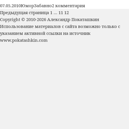
научных
Опубликовано
Рубрики
Метки
к
07.05.2010
Юмор
Забавно
2 комментария
статей
Пагинация
Страница
Страница
Страница
записи
Предыдущая страница
1
…
11
12
записей
Физики
Copyright © 2010-2026 Александр Покаташкин
шутят:
Использование материалов с сайта возможно только с
Инструкция
указанием активной ссылки на источник
для
www.pokatashkin.com
читателя
научных
статей