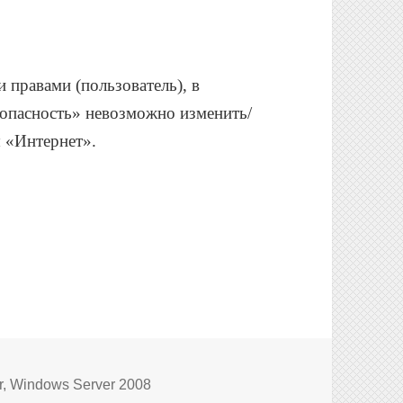
 правами (пользователь), в
зопасность» невозможно изменить/
ы «Интернет».
астройка безопасности не допускает загрузку этого фай
r
,
Windows Server 2008