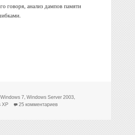
го говоря, анализ дампов памяти
шибками.
и
,
Windows 7
,
Windows Server 2003
,
к записи BSoD: Анализ дампов па
s XP
25 комментариев