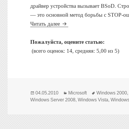
драйвер устройства вызывает BSoD. Стро
— это основной метод борьбы с STOP-о
BSoD: Анализ дампов памят
Читать далее
Пожалуйста, оцените статью:
(всего оценок: 14, средняя: 5,00 из 5)
Опубликовано
Рубрики
Метки
04.05.2010
Microsoft
Windows 2000
Windows Server 2008
,
Windows Vista
,
Window