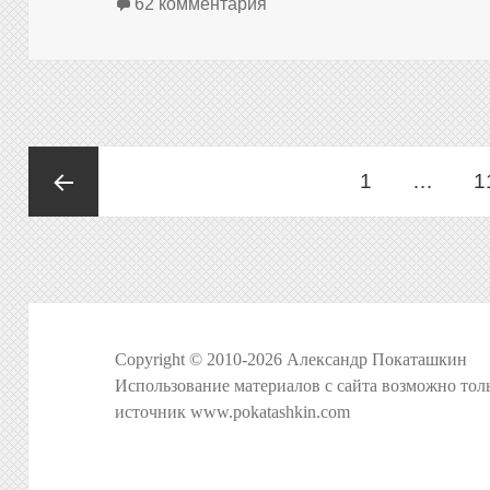
к записи Internet Explorer
62 комментария
Пагинация
Страница
С
1
…
1
записей
Предыдущая
страница
Copyright © 2010-2026 Александр Покаташкин
Использование материалов с сайта возможно тол
источник
www.pokatashkin.com