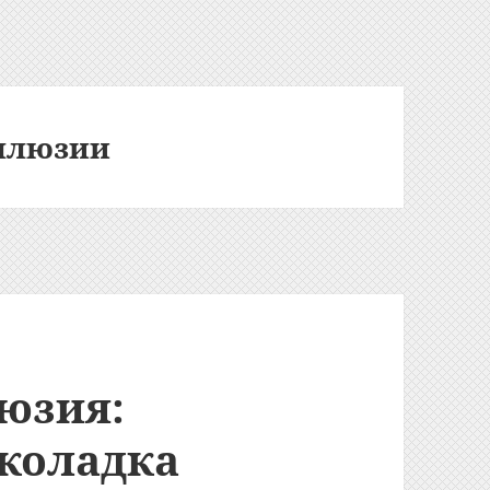
ллюзии
юзия:
коладка