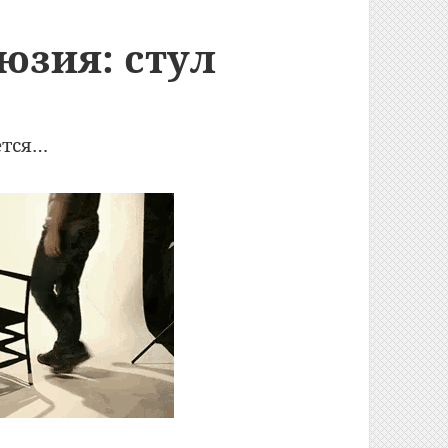
юзия: стул
ется…