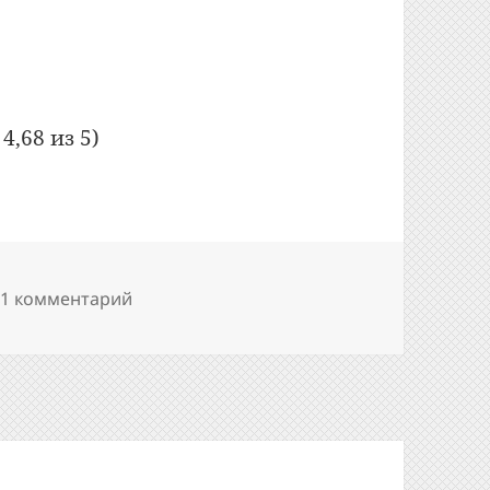
 в какую сторону вращается балерина?
4,68 из 5)
к записи Оптическая иллюзия: в какую с
21 комментарий