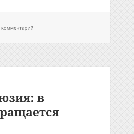
к записи Оптическая иллюзия: бесконечн
1 комментарий
юзия: в
вращается