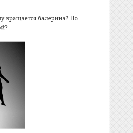
ону вращается балерина? По
ой?