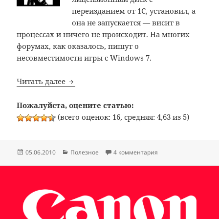
переизданием от 1С, установил, а
она не запускается — висит в
процессах и ничего не происходит. На многих
форумах, как оказалось, пишут о
несовместимости игры с Windows 7.
Не запускается Max Payne 2: The Fall of 
Читать далее
Пожалуйста, оцените статью:
(всего оценок: 16, средняя: 4,63 из 5)
Опубликовано
Рубрики
к записи Не запускае
05.06.2010
Полезное
4 комментария