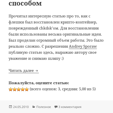
способом
Прочитал интересную статью про то, как с
флешки был восстановлен крипто-контейнер,
поврежденный chkdsk’ом. Для восстановления
были использованы весьма оригинальные идеи.
Был проделан огромный объем работы. Это было
реально сложно. С разрешения
Andrey Sporaw
публикую статью здесь, выражаю автору свое
уважение и снимаю шляпу :)
Немного о восстановлении данных нес
Читать далее
Пожалуйста, оцените статью:
(всего оценок: 3, средняя: 5,00 из 5)
Опубликовано
Рубрики
к записи Немного о
24.05.2010
Полезное
3 комментария