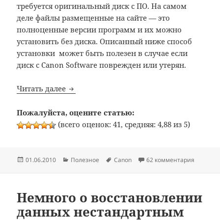
требуется оригинальный диск с ПО. На самом
деле файлы размещенные на сайте — это
полноценные версии программ и их можно
установить без диска. Описанный ниже способ
установки может быть полезен в случае если
диск с Canon Software поврежден или утерян.
Как скачать и установить Digital Photo P
Читать далее
Пожалуйста, оцените статью:
(всего оценок: 41, средняя: 4,88 из 5)
Опубликовано
Рубрики
Метки
к записи
01.06.2010
Полезное
Canon
62 комментария
Немного о восстановлении
данных нестандартным