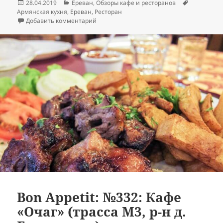
Опубликовано
Рубрики
Метки
28.04.2019
Ереван
,
Обзоры кафе и ресторанов
Армянская кухня
,
Ереван
,
Ресторан
к записи Bon Appetit: №355: Ресторан «Тав
Добавить комментарий
Bon Appetit: №332: Кафе
«Очаг» (трасса M3, р-н д.