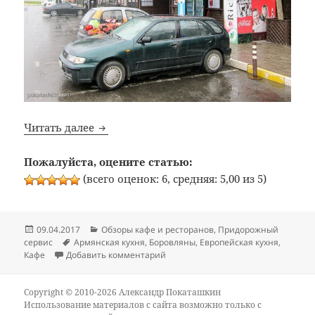
Bon Appetit: №332: Кафе «Очаг» (трасса M
Читать далее
Пожалуйста, оцените статью:
(всего оценок: 6, средняя: 5,00 из 5)
Опубликовано
Рубрики
09.04.2017
Обзоры кафе и ресторанов
,
Придорожный
Метки
сервис
Армянская кухня
,
Боровляны
,
Европейская кухня
,
к записи Bon Appetit: №332: Кафе «О
Кафе
Добавить комментарий
Copyright © 2010-2026 Александр Покаташкин
Использование материалов с сайта возможно только с