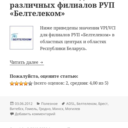
различных филиалов РУП
«Белтелеком»
Ниже приведены значения VPI/VCI
для филиалов РУП «Белтелеком» в
областных центрах и областях
Республики Беларусь.
Значения VPI/VCI для различных филиа
Читать далее
Пожалуйста, оцените статью:
(всего оценок: 2, средняя: 4,00 из 5)
Опубликовано
Рубрики
Метки
03.06.2012
Полезное
ADSL
,
Белтелеком
,
Брест
,
Витебск
,
Гомель
,
Гродно
,
Минск
,
Могилев
к записи Значения VPI/VCI для различных
Добавить комментарий