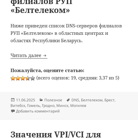
филиалов РУП
«Белтелеком»
Ниже приведен список DNS-серверов филиалов
РУП «Белтелеком» в областных центрах и
областях Республики Беларусь.
Список DNS-серверов филиалов РУП «Бе
Читать далее
Пожалуйста, оцените статью:
(всего оценок: 19, средняя: 3,37 из 5)
Опубликовано
Рубрики
Метки
11.06.2025
Полезное
DNS
,
Белтелеком
,
Брест
,
Витебск
,
Гомель
,
Гродно
,
Минск
,
Могилев
к записи Список DNS-серверов филиалов 
Добавить комментарий
Значения VPI/VCI для