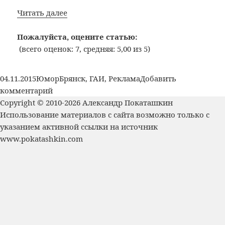
Эпичная
Читать далее
социальная
реклама
Пожалуйста, оцените статью:
ГИБДД
(всего оценок: 7, средняя: 5,00 из 5)
Брянск
Опубликовано
Рубрики
Метки
04.11.2015
Юмор
Брянск
,
ГАИ
,
Реклама
Добавить
к
комментарий
записи
Copyright © 2010-2026 Александр Покаташкин
Эпичная
Использование материалов с сайта возможно только с
социальная
указанием активной ссылки на источник
реклама
www.pokatashkin.com
ГИБДД
Брянск