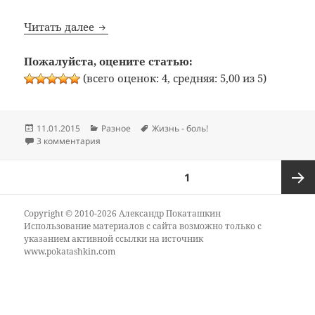
Надежда Бабкина — полковник казачьи
Читать далее
Пожалуйста, оцените статью:
(всего оценок: 4, средняя: 5,00 из 5)
Опубликовано
Рубрики
Метки
11.01.2015
Разное
Жизнь - боль!
к записи Надежда Бабкина — полковник казачьих 
3 комментария
Пагинация
СТРАНИЦА
1
записей
Следу
Copyright © 2010-2026 Александр Покаташкин
Использование материалов с сайта возможно только с
указанием активной ссылки на источник
стран
www.pokatashkin.com