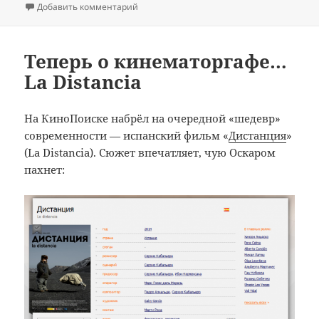
к записи Почтальон всегда звонит дважд
Добавить комментарий
Теперь о кинематоргафе…
La Distancia
На КиноПоиске набрёл на очередной «шедевр»
современности — испанский фильм «
Дистанция
»
(La Distancia). Сюжет впечатляет, чую Оскаром
пахнет: