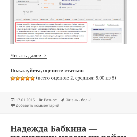
Теперь о кинематоргафе… La Distancia
Читать далее
Пожалуйста, оцените статью:
(всего оценок: 2, средняя: 5,00 из 5)
Опубликовано
Рубрики
Метки
17.01.2015
Разное
Жизнь - боль!
к записи Теперь о кинематоргафе… La Dist
Добавить комментарий
Надежда Бабкина —