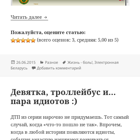
«Лицо» Минторга
Читать далее
Пожалуйста, оцените статью:
(всего оценок: 3, средняя: 5,00 из 5)
Опубликовано
Рубрики
Метки
26.06.2015
Разное
Жизнь - боль!
,
Электронная
к записи «Лицо» Минторга
Беларусь
Добавить комментарий
Девятка, троллейбус и…
пара идиотов :)
ДТП из серии нарочно не придумаешь. Тот самый
случай, когда «что-то пошло не так». Впрочем,
когда в любой истории появляются идиоты,
события зачастую начинают развиваться