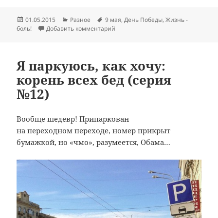
Опубликовано
Рубрики
Метки
01.05.2015
Разное
9 мая
,
День Победы
,
Жизнь -
к записи Освящение георгиевских 
боль!
Добавить комментарий
Я паркуюсь, как хочу:
корень всех бед (серия
№12)
Вообще шедевр! Припаркован
на переходном переходе, номер прикрыт
бумажкой, но «чмо», разумеется, Обама…