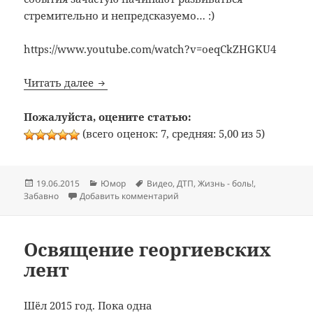
стремительно и непредсказуемо… :)
https://www.youtube.com/watch?v=oeqCkZHGKU4
Девятка, троллейбус и… пара идиотов :)
Читать далее
Пожалуйста, оцените статью:
(всего оценок: 7, средняя: 5,00 из 5)
Опубликовано
Рубрики
Метки
19.06.2015
Юмор
Видео
,
ДТП
,
Жизнь - боль!
,
к записи Девятка, троллейбус и…
Забавно
Добавить комментарий
Освящение георгиевских
лент
Шёл 2015 год. Пока одна