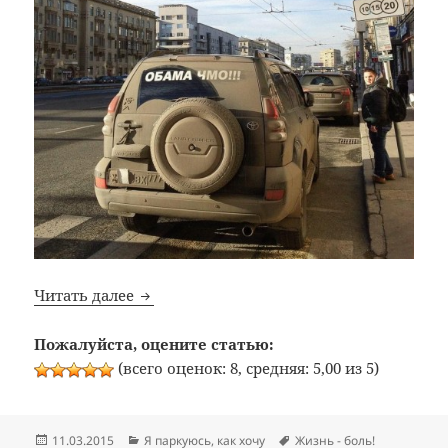
Я паркуюсь, как хочу: корень всех бед (
Читать далее
Пожалуйста, оцените статью:
(всего оценок: 8, средняя: 5,00 из 5)
Опубликовано
Рубрики
Метки
11.03.2015
Я паркуюсь, как хочу
Жизнь - боль!