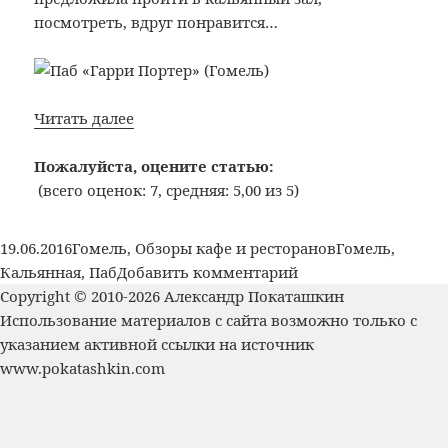
посмотреть, вдруг понравится…
Bon
Читать далее
Appetit:
№315:
Пожалуйста, оцените статью:
Паб
(всего оценок: 7, средняя: 5,00 из 5)
«Гарри
Портер»
Опубликовано
Рубрики
Метки
19.06.2016
Гомель
,
Обзоры кафе и ресторанов
Гомель
,
(Гомель)
к
Кальянная
,
Паб
Добавить комментарий
записи
Copyright © 2010-2026 Александр Покаташкин
Bon
Использование материалов с сайта возможно только с
Appetit:
указанием активной ссылки на источник
№315:
www.pokatashkin.com
Паб
«Гарри
Портер»