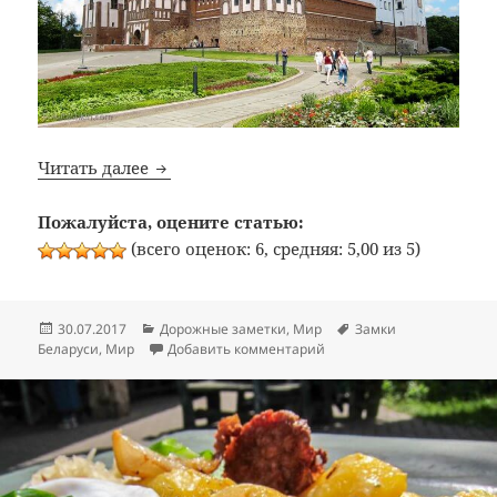
Мирский замок
Читать далее
Пожалуйста, оцените статью:
(всего оценок: 6, средняя: 5,00 из 5)
Опубликовано
Рубрики
Метки
30.07.2017
Дорожные заметки
,
Мир
Замки
к записи Мирский замок
Беларуси
,
Мир
Добавить комментарий