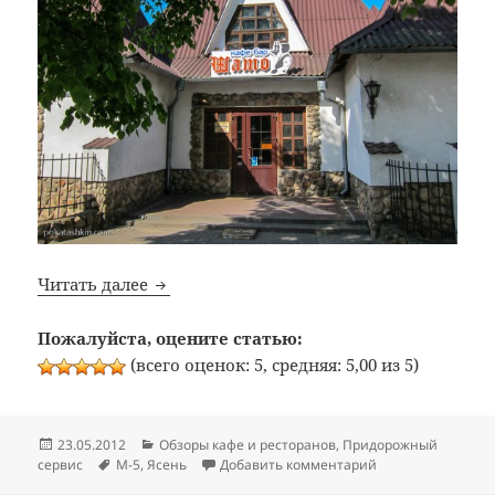
Bon Appetit: №114: Кафе-бар «Шато» (тра
Читать далее
Пожалуйста, оцените статью:
(всего оценок: 5, средняя: 5,00 из 5)
Опубликовано
Рубрики
23.05.2012
Обзоры кафе и ресторанов
,
Придорожный
Метки
к записи Bon Appe
сервис
М-5
,
Ясень
Добавить комментарий