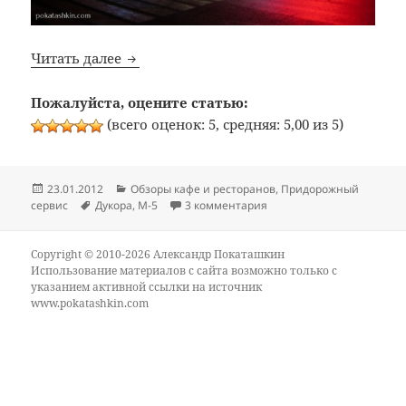
Bon Appetit: №86: Кафе «Дукора» (трасса 
Читать далее
Пожалуйста, оцените статью:
(всего оценок: 5, средняя: 5,00 из 5)
Опубликовано
Рубрики
23.01.2012
Обзоры кафе и ресторанов
,
Придорожный
Метки
к записи Bon Appetit: №86
сервис
Дукора
,
М-5
3 комментария
Copyright © 2010-2026 Александр Покаташкин
Использование материалов с сайта возможно только с
указанием активной ссылки на источник
www.pokatashkin.com