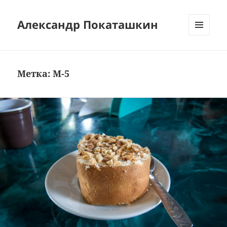
Александр Покаташкин
МЕНЮ
И
ВИДЖЕТЫ
Метка:
М-5