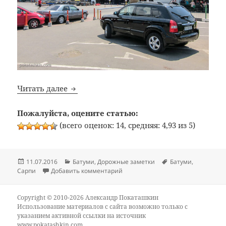
Батуми. День 3. Сарпи
Читать далее
Пожалуйста, оцените статью:
(всего оценок: 14, средняя: 4,93 из 5)
Опубликовано
Рубрики
Метки
11.07.2016
Батуми
,
Дорожные заметки
Батуми
,
к записи Батуми. День 3. Сарпи
Сарпи
Добавить комментарий
Copyright © 2010-2026 Александр Покаташкин
Использование материалов с сайта возможно только с
указанием активной ссылки на источник
www.pokatashkin.com