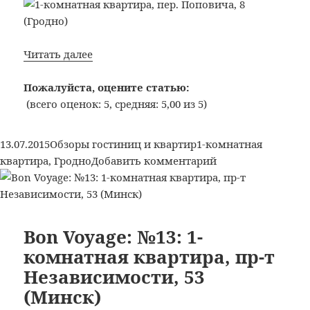
Bon
Читать далее
Voyage:
№22:
Пожалуйста, оцените статью:
1-
(всего оценок: 5, средняя: 5,00 из 5)
комнатная
квартира,
Опубликовано
Рубрики
Метки
13.07.2015
Обзоры гостиниц и квартир
1-комнатная
пер.
к
квартира
,
Гродно
Добавить комментарий
Поповича,
записи
8
Bon
(Гродно)
Voyage:
№22:
Bon Voyage: №13: 1-
1-
комнатная квартира, пр-т
комнатная
Независимости, 53
квартира,
(Минск)
пер.
Поповича,