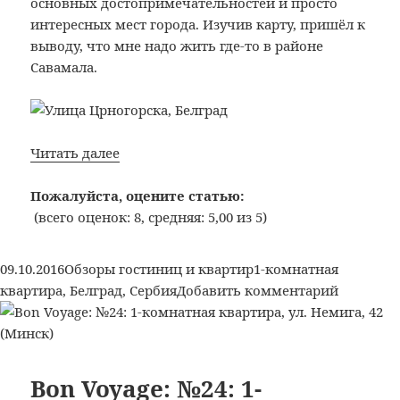
основных достопримечательностей и просто
интересных мест города. Изучив карту, пришёл к
выводу, что мне надо жить где-то в районе
Савамала.
Bon
Читать далее
Voyage:
№31:
Пожалуйста, оцените статью:
1-
(всего оценок: 8, средняя: 5,00 из 5)
комнатная
квартира,
Опубликовано
Рубрики
Метки
09.10.2016
Обзоры гостиниц и квартир
1-комнатная
Црногорска,
к
квартира
,
Белград
,
Сербия
Добавить комментарий
7
записи
(Белград)
Bon
Voyage:
№31:
Bon Voyage: №24: 1-
1-