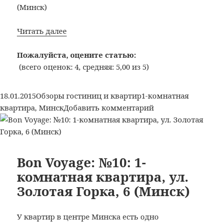
Bon
Читать далее
Voyage:
№12:
Пожалуйста, оцените статью:
1-
(всего оценок: 4, средняя: 5,00 из 5)
комнатная
квартира,
Опубликовано
Рубрики
Метки
18.01.2015
Обзоры гостиниц и квартир
1-комнатная
ул.
к
квартира
,
Минск
Добавить комментарий
Ботаническая,
записи
3
Bon
(Минск)
Voyage:
№12:
Bon Voyage: №10: 1-
1-
комнатная квартира, ул.
комнатная
Золотая Горка, 6 (Минск)
квартира,
ул.
Ботаническая,
У квартир в центре Минска есть одно