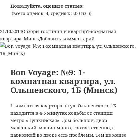
№10:
Пожалуйста, оцените статью:
1-
(всего оценок: 4, средняя: 5,00 из 5)
комнатная
квартира,
Опубликовано
Рубрики
Метки
21.10.2014
Обзоры гостиниц и квартир
1-комнатная
ул.
к
квартира
,
Минск
Добавить комментарий
Золотая
записи
Горка,
Bon
6
Voyage:
(Минск)
№10:
Bon Voyage: №9: 1-
1-
комнатная квартира, ул.
комнатная
Ольшевского, 1Б (Минск)
квартира,
ул.
Золотая
1-комнатная квартира на ул. Ольшевского, 1Б
Горка,
находится в 4-5 минутах ходьбы от станции
6
метро «Пушкинская». Дом большой, двор
(Минск)
маленький, машин много, соответственно, с
парковкой во дворе есть проблемы. Тем не менее