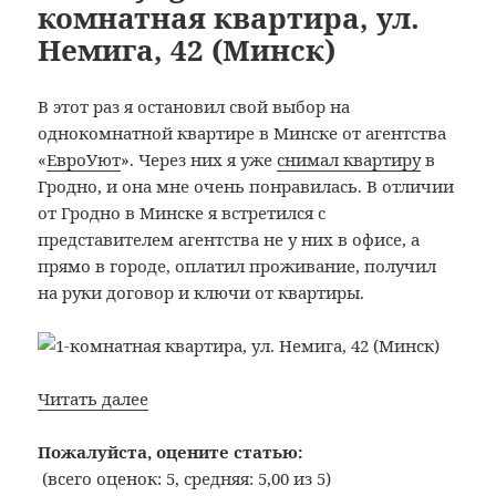
комнатная квартира, ул.
комнатн
Немига, 42 (Минск)
квартира
Црногорс
7
В этот раз я остановил свой выбор на
(Белград)
однокомнатной квартире в Минске от агентства
«
ЕвроУют
». Через них я уже
снимал квартиру
в
Гродно, и она мне очень понравилась. В отличии
от Гродно в Минске я встретился с
представителем агентства не у них в офисе, а
прямо в городе, оплатил проживание, получил
на руки договор и ключи от квартиры.
Bon
Читать далее
Voyage:
№24:
Пожалуйста, оцените статью:
1-
(всего оценок: 5, средняя: 5,00 из 5)