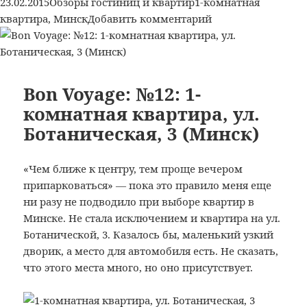
Опубликовано
Рубрики
Метки
23.02.2015
Обзоры гостиниц и квартир
1-комнатная
пр-
к
квартира
,
Минск
Добавить комментарий
т
записи
Независимости,
Bon
53
Voyage:
(Минск)
№13:
Bon Voyage: №12: 1-
1-
комнатная квартира, ул.
комнатная
Ботаническая, 3 (Минск)
квартира,
пр-
т
«Чем ближе к центру, тем проще вечером
Независимости,
припарковаться» — пока это правило меня еще
53
ни разу не подводило при выборе квартир в
(Минск)
Минске. Не стала исключением и квартира на ул.
Ботанической, 3. Казалось бы, маленький узкий
дворик, а место для автомобиля есть. Не сказать,
что этого места много, но оно присутствует.