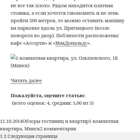
не все так плохо. Рядом находится платная
стоянка, а если хочется сэкономить и не лень
пройти 200 метров, то можно оставить машину
на парковке вдоль ул. Притыцкого (возле
поворота во двор). Поблизости расположены:
кафе «Ассорти» и «
МакДональдс
».
Bon
Читать далее
Voyage:
№9:
Пожалуйста, оцените статью:
1-
(всего оценок: 4, средняя: 5,00 из 5)
комнатная
квартира,
Опубликовано
Рубрики
Метки
11.10.2014
Обзоры гостиниц и квартир
1-комнатная
ул.
к
квартира
,
Минск
2 комментария
Ольшевского,
Пагинация
Страница
Страница
записи
1
2
Следующая страница
1Б