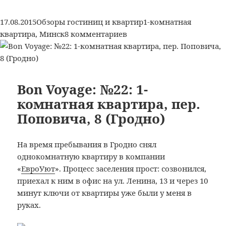
комнатная
квартира,
Опубликовано
Рубрики
Метки
17.08.2015
Обзоры гостиниц и квартир
1-комнатная
ул.
к
квартира
,
Минск
8 комментариев
Немига,
записи
42
Bon
(Минск)
Voyage:
№24:
Bon Voyage: №22: 1-
1-
комнатная квартира, пер.
комнатная
Поповича, 8 (Гродно)
квартира,
ул.
Немига,
На время пребывания в Гродно снял
42
однокомнатную квартиру в компании
(Минск)
«
ЕвроУют
». Процесс заселения прост: созвонился,
приехал к ним в офис на ул. Ленина, 13 и через 10
минут ключи от квартиры уже были у меня в
руках.