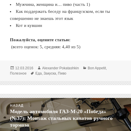
Мужчина, женщина и… пиво (часть 1)
Как поддержать беседу на французском, если ты
совершенно не знаешь этот язык
Кот и кувшин
Пожалуйста, оцените статью:
(всего оценок: 5, средняя: 4,40 из 5)
Опубликовано
Автор
Рубрики
12.03.2016
Alexander Pokatashkin
Bon Appetit
,
Метки
Полезное
Еда
,
Закуска
,
Пиво
Навигация
НАЗАД
по
Модель автомобиля ГАЗ-М-20 «Победа»
Предыдущая
записям
(№37): Монтаж стальных канатов ручного
запись:
тормоза