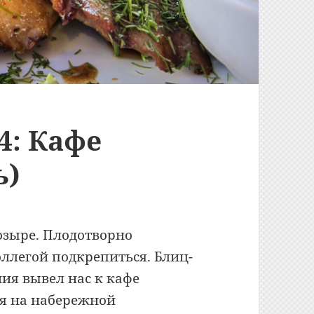
4: Кафе
ь)
озыре. Плодотворно
оллегой подкрепиться. Блиц-
ния вывел нас к кафе
ся на набережной