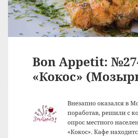
Bon Appetit: №27
«Кокос» (Мозыр
Внезапно оказался в М
поработав, решили с к
опрос местного населе
«Кокос». Кафе находит