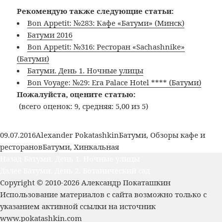
Рекомендую также следующие статьи:
Bon Appetit: №283: Кафе «Батуми» (Минск)
Батуми 2016
Bon Appetit: №316: Ресторан «Sachashnike»
(Батуми)
Батуми. День 1. Ночные улицы
Bon Voyage: №29: Era Palace Hotel **** (Батуми)
Пожалуйста, оцените статью:
(всего оценок: 9, средняя: 5,00 из 5)
Опубликовано
Автор
Рубрики
09.07.2016
Alexander Pokatashkin
Батуми
,
Обзоры кафе и
Метки
ресторанов
Батуми
,
Хинкальная
Навигация
Предыдущая
Назад
Батуми. День 1. Ночные улицы
по
Следующая
запись:
Далее
Батуми. День 2. Ботанический сад
записям
запись:
Copyright © 2010-2026 Александр Покаташкин
Использование материалов с сайта возможно только с
указанием активной ссылки на источник
www.pokatashkin.com