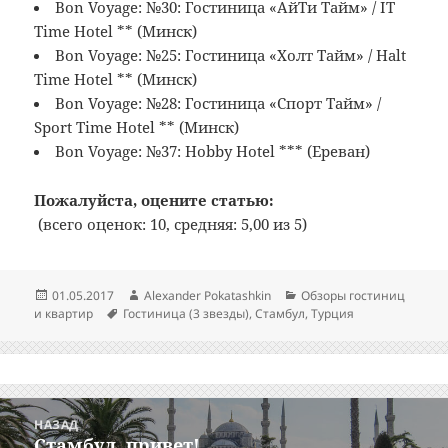
Bon Voyage: №30: Гостиница «АйТи Тайм» / IT
Time Hotel ** (Минск)
Bon Voyage: №25: Гостиница «Холт Тайм» / Halt
Time Hotel ** (Минск)
Bon Voyage: №28: Гостиница «Спорт Тайм» /
Sport Time Hotel ** (Минск)
Bon Voyage: №37: Hobby Hotel *** (Ереван)
Пожалуйста, оцените статью:
(всего оценок: 10, средняя: 5,00 из 5)
Опубликовано
Автор
Рубрики
01.05.2017
Alexander Pokatashkin
Обзоры гостиниц
Метки
и квартир
Гостиница (3 звезды)
,
Стамбул
,
Турция
Навигация
НАЗАД
по
Стамбул, привет!
Предыдущая