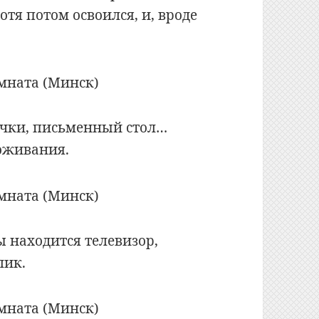
тя потом освоился, и, вроде
очки, письменный стол…
роживания.
 находится телевизор,
лик.