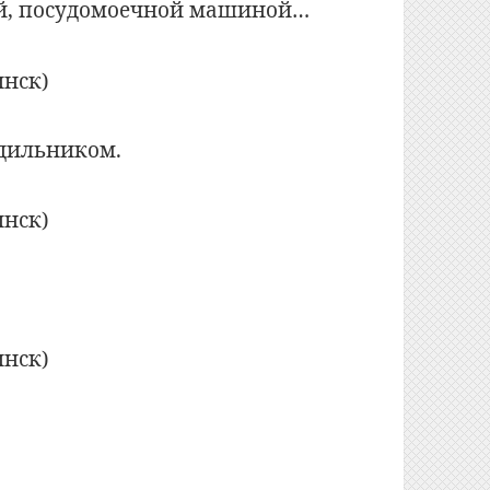
й, посудомоечной машиной…
дильником.