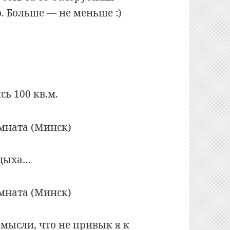
о. Больше — не меньше :)
ь 100 кв.м.
тдыха…
 мысли, что не привык я к