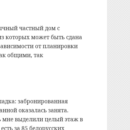
бычный частный дом с
з которых может быть сдана
зависимости от планировки
как общими, так
ладка: забронированная
анной оказалась занята.
ь мне выделили целый этаж в
 есть за 85 белорусских