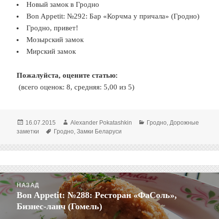
Новый замок в Гродно
Bon Appetit: №292: Бар «Корчма у причала» (Гродно)
Гродно, привет!
Мозырский замок
Мирский замок
Пожалуйста, оцените статью:
(всего оценок: 8, средняя: 5,00 из 5)
Опубликовано
Автор
Рубрики
16.07.2015
Alexander Pokatashkin
Гродно
,
Дорожные
Метки
заметки
Гродно
,
Замки Беларуси
Навигация
НАЗАД
по
Bon Appetit: №288: Ресторан «ФаСоль»,
Предыдущая
записям
Бизнес-ланч (Гомель)
запись: