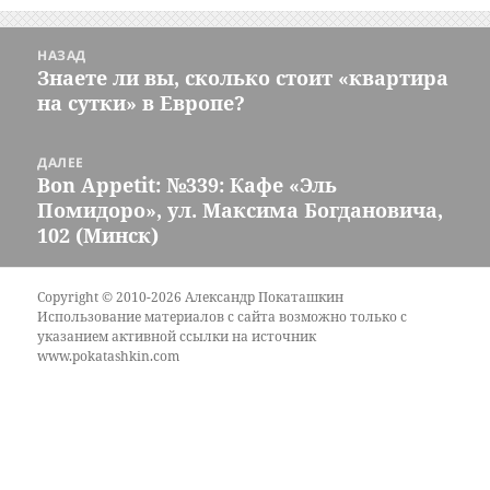
Навигация
НАЗАД
по
Знаете ли вы, сколько стоит «квартира
Предыдущая
записям
на сутки» в Европе?
запись:
ДАЛЕЕ
Bon Appetit: №339: Кафе «Эль
Следующая
Помидоро», ул. Максима Богдановича,
запись:
102 (Минск)
Copyright © 2010-2026 Александр Покаташкин
Использование материалов с сайта возможно только с
указанием активной ссылки на источник
www.pokatashkin.com