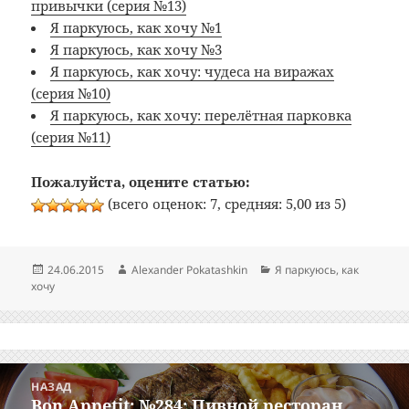
привычки (серия №13)
Я паркуюсь, как хочу №1
Я паркуюсь, как хочу №3
Я паркуюсь, как хочу: чудеса на виражах
(серия №10)
Я паркуюсь, как хочу: перелётная парковка
(серия №11)
Пожалуйста, оцените статью:
(всего оценок: 7, средняя: 5,00 из 5)
Опубликовано
Автор
Рубрики
24.06.2015
Alexander Pokatashkin
Я паркуюсь, как
хочу
Навигация
НАЗАД
по
Bon Appetit: №284: Пивной ресторан
Предыдущая