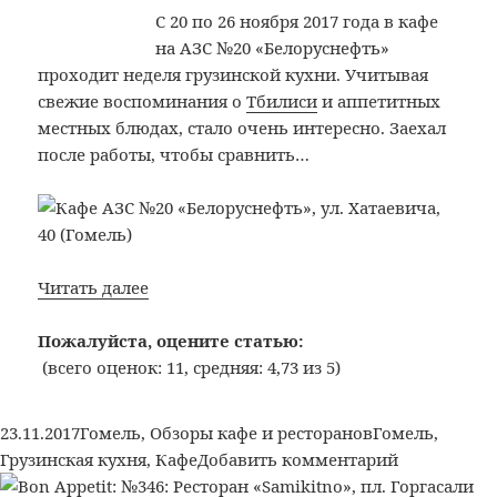
С 20 по 26 ноября 2017 года в кафе
на АЗС №20 «Белоруснефть»
проходит неделя грузинской кухни. Учитывая
свежие воспоминания о
Тбилиси
и аппетитных
местных блюдах, стало очень интересно. Заехал
после работы, чтобы сравнить…
Bon
Читать далее
Appetit:
№347:
Пожалуйста, оцените статью:
Кафе
(всего оценок: 11, средняя: 4,73 из 5)
АЗС
№20
Опубликовано
Рубрики
Метки
23.11.2017
Гомель
,
Обзоры кафе и ресторанов
Гомель
,
«Белоруснефть»,
к
Грузинская кухня
,
Кафе
Добавить комментарий
ул.
записи