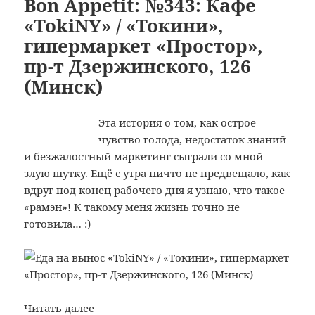
Bon Appetit: №343: Кафе
Ре
«TokiNY» / «Токини»,
«P
гипермаркет «Простор»,
(Т
пр-т Дзержинского, 126
(Минск)
Эта история о том, как острое
чувство голода, недостаток знаний
и безжалостный маркетинг сыграли со мной
злую шутку. Ещё с утра ничто не предвещало, как
вдруг под конец рабочего дня я узнаю, что такое
«рамэн»! К такому меня жизнь точно не
готовила… :)
Bon
Читать далее