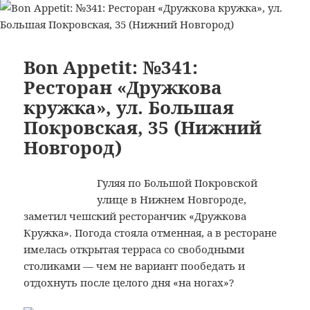
записи
Смайл»
Bon
(Светлогорск)
Appetit:
№342:
Bon Appetit: №341:
Пиццерия
Ресторан «Дружкова
«Pizza
кружка», ул. Большая
Smile»
Покровская, 35 (Нижний
/
«Пицца
Новгород)
Смайл»
(Светлогорс
Гуляя по Большой Покровской
улице в Нижнем Новгороде,
заметил чешский ресторанчик «Дружкова
Кружка». Погода стояла отменная, а в ресторане
имелась открытая терраса со свободными
столиками — чем не вариант пообедать и
отдохнуть после целого дня «на ногах»?