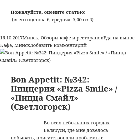
Appetit:
№343:
Пожалуйста, оцените статью:
Кафе
(всего оценок: 6, средняя: 5,00 из 5)
«TokiNY»
/
Опубликовано
Рубрики
Метки
16.10.2017
Минск
,
Обзоры кафе и ресторанов
Еда на вынос
,
«Токини»,
к
Кафе
,
Минск
Добавить комментарий
гипермаркет
записи
«Простор»,
Bon
пр-
Appetit:
т
№343:
Bon Appetit: №342:
Дзержинского,
Кафе
Пиццерия «Pizza Smile» /
126
«TokiNY»
(Минск)
«Пицца Смайл»
/
(Светлогорск)
«Токини»,
гипермаркет
«Простор»,
Во всех небольших городах
пр-
Беларуси, где мне довелось
т
побывать, присутствовали проблемы с