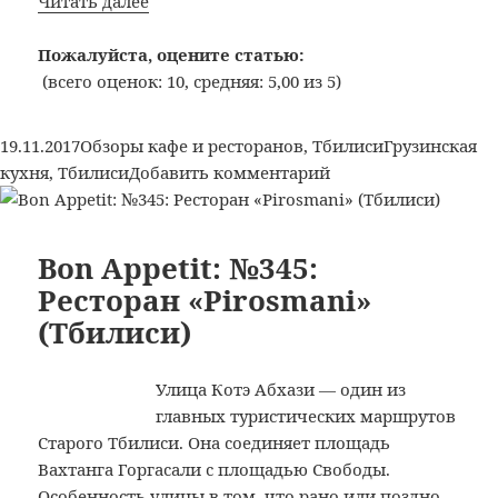
Читать далее
Appetit:
№346:
Пожалуйста, оцените статью:
Ресторан
(всего оценок: 10, средняя: 5,00 из 5)
«Samikitno»,
пл.
Опубликовано
Рубрики
Метки
19.11.2017
Обзоры кафе и ресторанов
,
Тбилиси
Грузинская
Горгасали
к
кухня
,
Тбилиси
Добавить комментарий
(Тбилиси)
записи
Bon
Appetit:
Bon Appetit: №345:
№346:
Ресторан «Pirosmani»
Ресторан
(Тбилиси)
«Samikitno»,
пл.
Горгасали
Улица Котэ Абхази — один из
(Тбилиси)
главных туристических маршрутов
Старого Тбилиси. Она соединяет площадь
Вахтанга Горгасали с площадью Свободы.
Особенность улицы в том, что рано или поздно