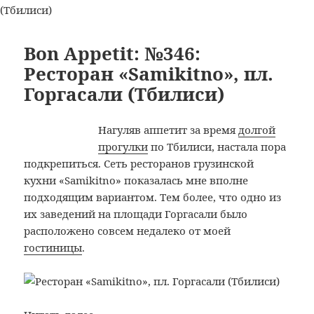
Хатаевича,
Bon
40
Appetit:
(Гомель)
№347:
Bon Appetit: №346:
Кафе
Ресторан «Samikitno», пл.
АЗС
Горгасали (Тбилиси)
№20
«Белорусне
ул.
Нагуляв аппетит за время
долгой
Хатаевича,
прогулки
по Тбилиси, настала пора
40
подкрепиться. Сеть ресторанов грузинской
(Гомель)
кухни «Samikitno» показалась мне вполне
подходящим вариантом. Тем более, что одно из
их заведений на площади Горгасали было
расположено совсем недалеко от моей
гостиницы
.
Bon