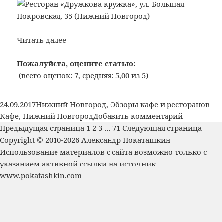
Bon
Читать далее
Appetit:
№341:
Пожалуйста, оцените статью:
Ресторан
(всего оценок: 7, средняя: 5,00 из 5)
«Дружкова
кружка»,
Опубликовано
Рубрики
Ме
24.09.2017
Нижний Новгород
,
Обзоры кафе и ресторанов
ул.
к
Кафе
,
Нижний Новгород
Добавить комментарий
Большая
Пагинация
Страница
Страница
Страница
Страница
записи
Предыдущая страница
1
2
3
…
71
Следующая страница
Покровская,
записей
Bon
Copyright © 2010-2026 Александр Покаташкин
35
Appetit:
Использование материалов с сайта возможно только с
(Нижний
№341:
указанием активной ссылки на источник
Новгород)
Ресторан
www.pokatashkin.com
«Дружков
кружка»,
ул.