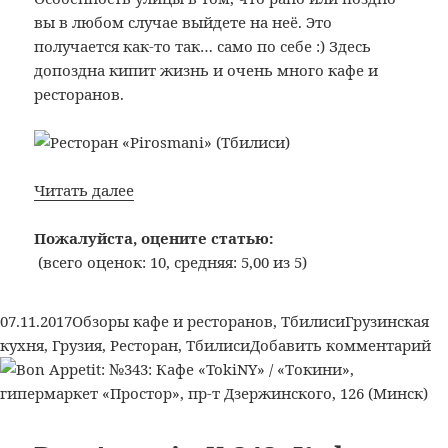
вы в любом случае выйдете на неё. Это
получается как-то так… само по себе :) Здесь
допоздна кипит жизнь и очень много кафе и
ресторанов.
Bon
Читать далее
Appetit:
№345:
Пожалуйста, оцените статью:
Ресторан
(всего оценок: 10, средняя: 5,00 из 5)
«Pirosmani»
(Тбилиси)
Опубликовано
Рубрики
Метки
07.11.2017
Обзоры кафе и ресторанов
,
Тбилиси
Грузинская
к
кухня
,
Грузия
,
Ресторан
,
Тбилиси
Добавить комментарий
за
B
Ap
№3