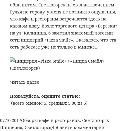
Дзержинского,
общепитом. Светлогорск не стал исключением.
126
Гуляя по городу, у меня не возникло ощущения,
(Минск)
что кафе и рестораны встречаются здесь на
каждом шагу. Возле торгового центра «Берёзки»
на ул. Калинина, 6 заметил знакомый логотип
сети пиццерий «Pizza Smile». Оказалось, что эта
сеть работает уже не только в Минске…
Bon
Читать далее
Appetit:
№342:
Пожалуйста, оцените статью:
Пиццерия
(всего оценок: 5, средняя: 5,00 из 5)
«Pizza
Smile»
Опубликовано
Рубрики
Метки
07.10.2017
Обзоры кафе и ресторанов
,
Светлогорск
/
к
Пиццерия
,
Светлогорск
Добавить комментарий
«Пицца