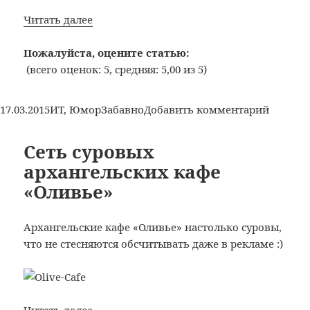
Кое-
Читать далее
что
о
Пожалуйста, оцените статью:
лицензионных
(всего оценок: 5, средняя: 5,00 из 5)
соглашениях…
Опубликовано
Рубрики
Метки
к
17.03.2015
ИТ
,
Юмор
Забавно
Добавить комментарий
записи
Кое-
Сеть суровых
что
архангельских кафе
о
«Оливье»
лиценз
соглаш
Архангельские кафе «Оливье» настолько суровы,
что не стесняются обсчитывать даже в рекламе :)
Сеть
Читать далее