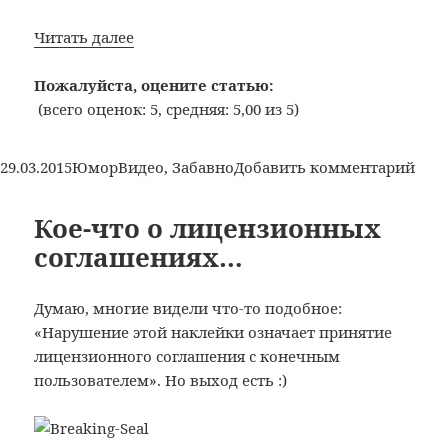
Я
Читать далее
в
очередях
Пожалуйста, оцените статью:
(всего оценок: 5, средняя: 5,00 из 5)
Опубликовано
Рубрики
Метки
к
29.03.2015
Юмор
Видео
,
Забавно
Добавить комментарий
зап
Я
Кое-что о лицензионных
в
соглашениях…
оче
Думаю, многие видели что-то подобное:
«Нарушение этой наклейки означает принятие
лицензионного соглашения с конечным
пользователем». Но выход есть :)