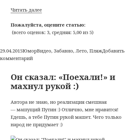
Не
Читать далее
теряйте
бдительность
Пожалуйста, оцените статью:
на
(всего оценок: 3, средняя: 5,00 из 5)
пляже
:)
Опубликовано
Рубрики
Метки
29.04.2015
Юмор
Видео
,
Забавно
,
Лето
,
Пляж
Добавить
к
комментарий
записи
Не
Он сказал: «Поехали!» и
теряйте
махнул рукой :)
бдительность
на
Автора не знаю, но реализация смешная
пляже
— машущий Путин :) Отлично, мне нравится!
:)
Едешь, а тебе Путин рукой машет. Чего только
народ не придумает :)