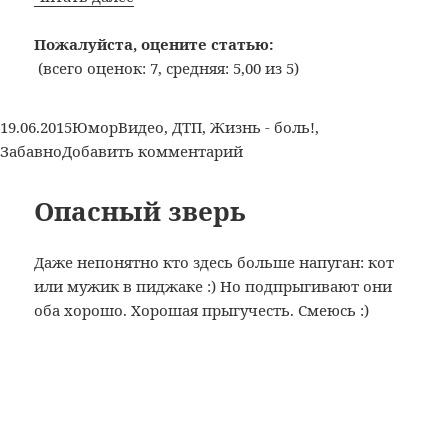
троллейбус
и…
Пожалуйста, оцените статью:
пара
(всего оценок: 7, средняя: 5,00 из 5)
идиотов
:)
Опубликовано
Рубрики
Метки
19.06.2015
Юмор
Видео
,
ДТП
,
Жизнь - боль!
,
к
Забавно
Добавить комментарий
записи
Девятка,
Опасный зверь
троллейбус
и…
Даже непонятно кто здесь больше напуган: кот
пара
или мужик в пиджаке :) Но подпрыгивают они
идиотов
оба хорошо. Хорошая прыгучесть. Смеюсь :)
:)