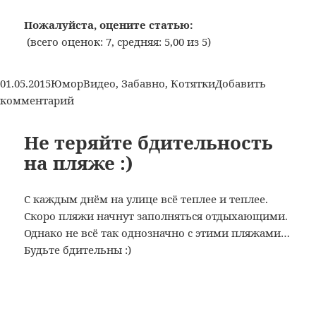
зверь
Пожалуйста, оцените статью:
(всего оценок: 7, средняя: 5,00 из 5)
Опубликовано
Рубрики
Метки
01.05.2015
Юмор
Видео
,
Забавно
,
Котятки
Добавить
к
комментарий
записи
Опасный
Не теряйте бдительность
зверь
на пляже :)
С каждым днём на улице всё теплее и теплее.
Скоро пляжи начнут заполняться отдыхающими.
Однако не всё так однозначно с этими пляжами…
Будьте бдительны :)