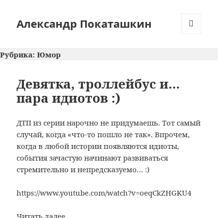
Александр Покаташкин
МЕНЮ
И
Рубрика:
Юмор
ВИДЖЕТЫ
Девятка, троллейбус и…
пара идиотов :)
ДТП из серии нарочно не придумаешь. Тот самый
случай, когда «что-то пошло не так». Впрочем,
когда в любой истории появляются идиоты,
события зачастую начинают развиваться
стремительно и непредсказуемо… :)
https://www.youtube.com/watch?v=oeqCkZHGKU4
Девятка,
Читать далее