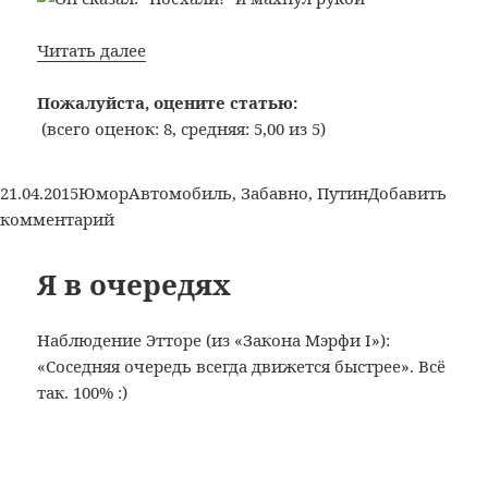
Он
Читать далее
сказал:
«Поехали!»
Пожалуйста, оцените статью:
и
(всего оценок: 8, средняя: 5,00 из 5)
махнул
рукой
Опубликовано
Рубрики
Метки
21.04.2015
Юмор
Автомобиль
,
Забавно
,
Путин
Добавить
:)
к
комментарий
записи
Он
Я в очередях
сказал:
«Поехали!»
Наблюдение Этторе (из «Закона Мэрфи I»):
и
«Соседняя очередь всегда движется быстрее». Всё
махнул
так. 100% :)
рукой
:)