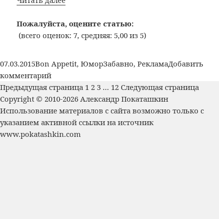
суровых
архангельских
Пожалуйста, оцените статью:
кафе
(всего оценок: 7, средняя: 5,00 из 5)
«Оливье»
Опубликовано
Рубрики
Метки
07.03.2015
Bon Appetit
,
Юмор
Забавно
,
Реклама
Добавить
к
комментарий
Пагинация
записи
Страница
Страница
Страница
Страница
Предыдущая страница
1
2
3
…
12
Следующая страница
записей
Сеть
Copyright © 2010-2026 Александр Покаташкин
суровых
Использование материалов с сайта возможно только с
архангельских
указанием активной ссылки на источник
кафе
www.pokatashkin.com
«Оливье»