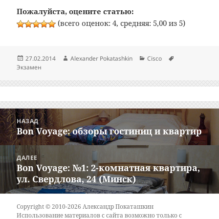
Пожалуйста, оцените статью:
(всего оценок: 4, средняя: 5,00 из 5)
Опубликовано
Автор
Рубрики
Метки
27.02.2014
Alexander Pokatashkin
Cisco
Экзамен
Навигация
НАЗАД
по
Bon Voyage: обзоры гостиниц и квартир
Предыдущая
записям
запись:
ДАЛЕЕ
Bon Voyage: №1: 2-комнатная квартира,
Следующая
ул. Свердлова, 24 (Минск)
запись:
Copyright © 2010-2026 Александр Покаташкин
Использование материалов с сайта возможно только с